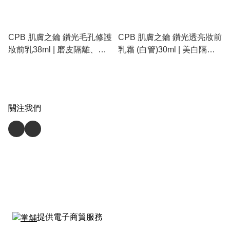
CPB 肌膚之鑰 鑽光毛孔修護
CPB 肌膚之鑰 鑽光透亮妝前
妝前乳38ml | 磨皮隔離、隱
乳霜 (白管)30ml | 美白隔
形毛孔、控油啞緻底霜
離、修正蠟黃、淡化色斑
SPF38
關注我們
提供電子商貿服務