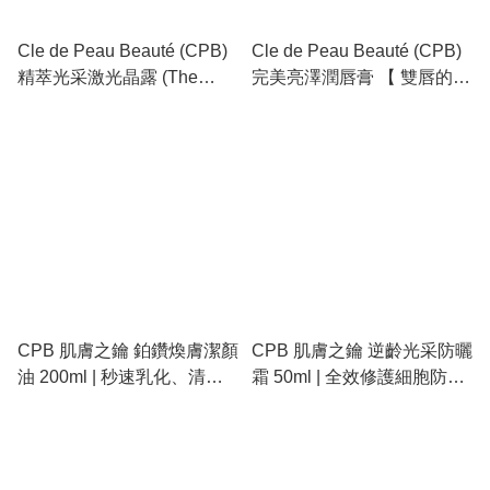
Cle de Peau Beauté (CPB)
Cle de Peau Beauté (CPB)
精萃光采激光晶露 (The
完美亮澤潤唇膏 【 雙唇的櫻
Serum) 【 護膚的第一道
花濾鏡：滋潤、提亮、修
光：喚醒沉睡肌底，開啟鑽
復，一支搞定素顏好氣色 】
光修復力 】
CPB 肌膚之鑰 鉑鑽煥膚潔顏
CPB 肌膚之鑰 逆齡光采防曬
油 200ml | 秒速乳化、清爽
霜 50ml | 全效修護細胞防
不長痘 - 貴婦級深層卸妝
曬、抗老防護 SPF50+