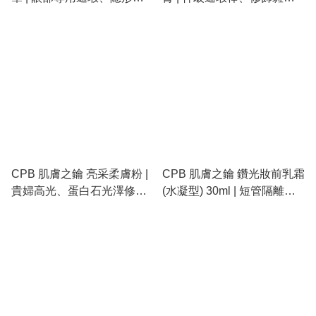
眼圈、水潤不卡紋
黑眼圈、SPF25 護膚遮瑕
CPB 肌膚之鑰 亮采柔膚粉 |
CPB 肌膚之鑰 鑽光妝前乳霜
貴婦高光、蛋白石光澤修
(水凝型) 30ml | 短管隔離、
容、細膩不顯毛孔
長效控油持妝、清爽不黏膩