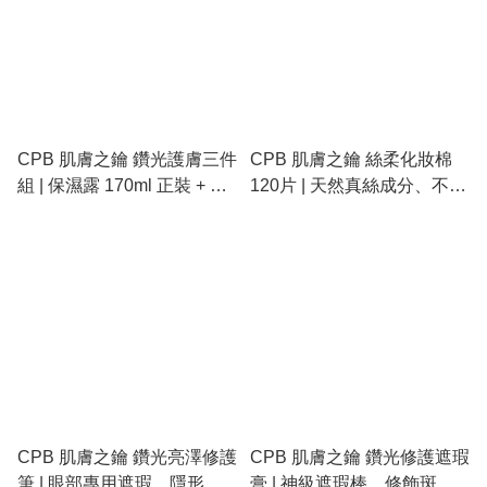
CPB 肌膚之鑰 鑽光護膚三件
CPB 肌膚之鑰 絲柔化妝棉
組 | 保濕露 170ml 正裝 + 日
120片 | 天然真絲成分、不留
間防護霜 + 夜間修護霜
棉絮、保濕露專用
CPB 肌膚之鑰 鑽光亮澤修護
CPB 肌膚之鑰 鑽光修護遮瑕
筆 | 眼部專用遮瑕、隱形黑
膏 | 神級遮瑕棒、修飾斑點