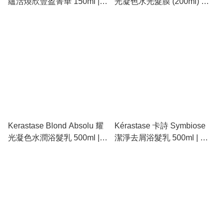
蘊活煥欣豐盈菁華 150ml |
光凝色水光髮膜 (200ml) 【
減少掉髮、強韌髮根、生髮
漂染救星：給髮絲喝的「玻
頭皮噴霧
尿酸精華」】
Kerastase Blond Absolu 耀
Kérastase 卡詩 Symbiose
光凝色水潤浴髮乳 500ml |
潔淨去屑浴髮乳 500ml | 油
漂染受損修復、玻尿酸深層
性及敏感頭皮適用、水楊酸
補水、亮澤鎖色洗髮精
深度清潔、長效去屑