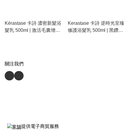
Kérastase 卡詩 濃密新髮浴
Kerastase 卡詩 逆時光至臻
髮乳 500ml | 激活毛囊增加
修護浴髮乳 500ml | 黑鑽魚
髮量、細軟塌髮質救星、豐
子醬系列、全效修復抗衰
盈彈力洗髮精
老、奢華光澤洗髮精
關注我們
提供電子商貿服務