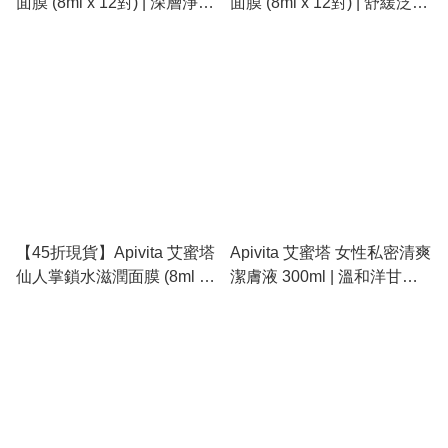
面膜 (8ml x 12對) | 深層淨
面膜 (8ml x 12對) | 舒緩泛
化、溫和去角質、細緻毛孔
紅、曬後修復、清爽補水
【45折現貨】Apivita 艾蜜塔
Apivita 艾蜜塔 女性私密清爽
仙人掌鎖水滋潤面膜 (8ml x
潔膚液 300ml | 溫和洋甘菊
12對) | 深度鎖水、修復屏
與蜂膠、維持 pH 平衡、天
障、極乾肌救星
然呵護