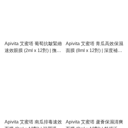
Apivita 艾蜜塔 葡萄抗皺緊緻
Apivita 艾蜜塔 青瓜高效保濕
速效眼膜 (2ml x 12對) | 撫平
面膜 (8ml x 12對) | 深度補
細紋、深層抗氧、緊緻眼周
水、舒緩乾燥、清爽不油膩
Apivita 艾蜜塔 南瓜排毒速效
Apivita 艾蜜塔 蘆薈保濕清爽