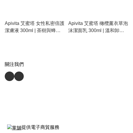
Apivita 艾蜜塔 女性私密倍護
Apivita 艾蜜塔 橄欖薰衣草泡
潔膚液 300ml | 茶樹與蜂膠
沫潔面乳 300ml | 溫和卸除
強效防護、經期孕期適用
殘妝、保濕不緊繃、天然蜂
膠成分
關注我們
提供電子商貿服務