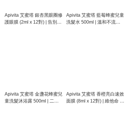
Apivita 艾蜜塔 銀杏黑眼圈修
Apivita 艾蜜塔 藍莓蜂蜜兒童
護眼膜 (2ml x 12對) | 告別浮
洗髮水 500ml | 溫和不流
腫、淡化黑眼圈、亮白眼周
淚、天然植萃、柔順髮絲
Apivita 艾蜜塔 金盞花蜂蜜兒
Apivita 艾蜜塔 香橙亮白速效
童洗髮沐浴露 500ml | 二合
面膜 (8ml x 12對) | 維他命 C
一溫和配方、金盞花舒緩、
提亮、細緻肌膚、瞬效煥發
不流淚
光澤