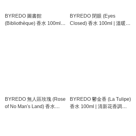
BYREDO 圖書館
BYREDO 閉眼 (Eyes
(Bibliothèque) 香水 100ml |
Closed) 香水 100ml | 溫暖肉
懷舊皮革、絲絨桃李、木質
桂、生薑、廣藿香 | 充滿張
書卷香 | 文藝中性香首選
力的辛香木質調
BYREDO 無人區玫瑰 (Rose
BYREDO 鬱金香 (La Tulipe)
of No Man's Land) 香水
香水 100ml | 清新花香調、
100ml | 清冷木質玫瑰調、荒
春日氣息、乾淨偽體香
野之光