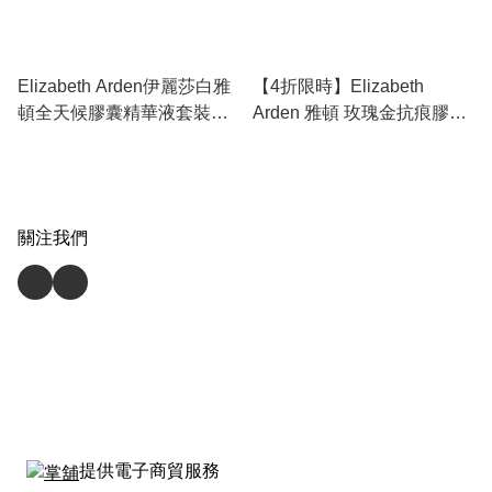
Elizabeth Arden伊麗莎白雅
【4折限時】Elizabeth
頓全天候膠囊精華液套裝
Arden 雅頓 玫瑰金抗痕膠囊
14ml*3
60粒 | A 醇 Retinol 淡化細
紋、修復屏障、收毛孔去皺
關注我們
提供電子商貿服務