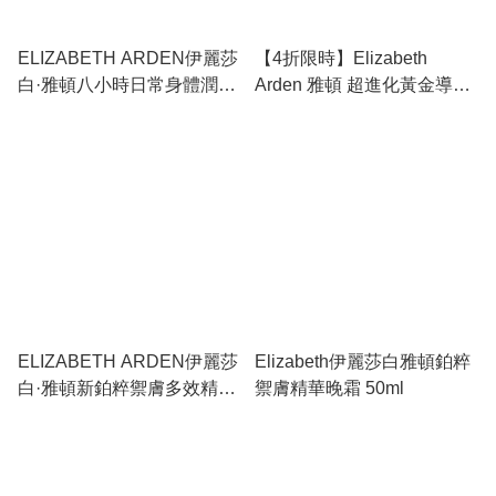
ELIZABETH ARDEN伊麗莎
【4折限時】Elizabeth
白·雅頓八小時日常身體潤膚
Arden 雅頓 超進化黃金導航
乳
膠囊 90粒 | 屏障修復、深層
滋潤彈潤、去乾紋舒緩
ELIZABETH ARDEN伊麗莎
Elizabeth伊麗莎白雅頓鉑粹
白·雅頓新鉑粹禦膚多效精華
禦膚精華晚霜 50ml
液 30ml