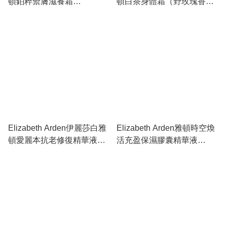
頓鉑粹禦膚滋養霜
頓白茶身體霜（野玫瑰香
SPF30PA++50ml
型）384g
Elizabeth Arden伊麗莎白雅
Elizabeth Arden雅頓時空煥
頓愛麗本抗老修復精華液
活充盈保濕膠囊精華液
30ml
42ml(90粒)