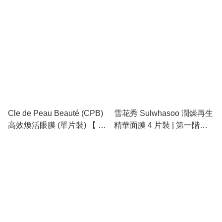
Cle de Peau Beauté (CPB)
雪花秀 Sulwhasoo 潤燥再生
高效煥活眼膜 (單片裝) 【 眼
精華面膜 4 片裝 | 第一階段
周的「能量補給站」：10 分
修護、滋盈凝萃配方、急救
鐘抹去疲態，重現明亮眼神
暗沉、重拾透亮健康肌
】