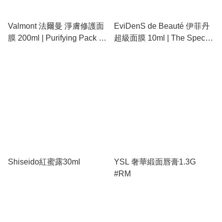
Valmont 法爾曼 淨膚修護面
EviDenS de Beauté 伊菲丹
膜 200ml | Purifying Pack 瑞
超級面膜 10ml | The Special
士頂奢深層清潔、毛孔清道
Mask 貴婦去黃提亮、一抹神
夫、吸油收毛孔、去黃提亮
隱毛孔急救爛臉、緊緻修護
院裝
抗初老
Shiseido紅蜜露30ml
YSL 奢華緞面唇膏1.3G
#RM