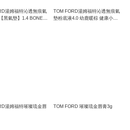
ORD湯姆福特沁透無痕氣
TOM FORD湯姆福特沁透無痕氣
黑氣墊】1.4 BONE
墊粉底液4.0 幼鹿暖棕 健康小麥
FAWN【黑氣墊】12g*2
ORD湯姆福特璀璨琉金唇
TOM FORD 璀璨琉金唇膏3g