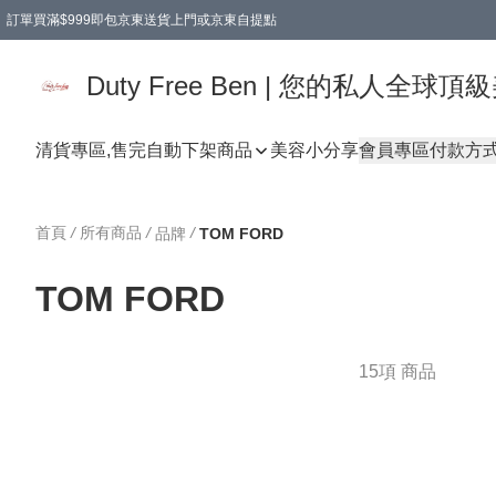
訂單買滿$999即包京東送貨上門或京東自提點
Duty Free Ben | 您的私人全
清貨專區,售完自動下架
商品
美容小分享
會員專區
付款方
首頁
/
所有商品
/
/
品牌
TOM FORD
TOM FORD
15項 商品