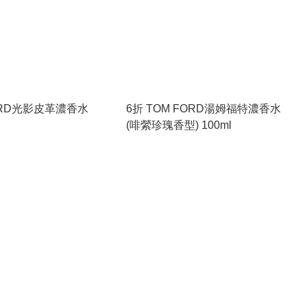
ORD光影皮革濃香水
6折 TOM FORD湯姆福特濃香水
(啡縈珍瑰香型) 100ml