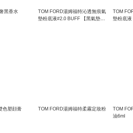
夜奢黑香水
TOM FORD湯姆福特沁透無痕氣
TOM F
墊粉底液#2.0 BUFF 【黑氣墊】
墊粉底液【
12GM X 2
12g*2
魅雙色塑顔膏
TOM FORD湯姆福特柔霧定妝粉
TOM F
油6ml