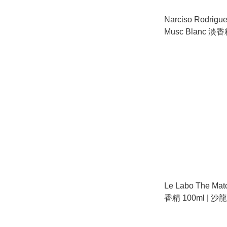
Narciso Rodrigue
Musc Blanc 
正品・極致純淨
Le Labo The Ma
香精 100ml |
式禪意木質調、
知性極簡必備