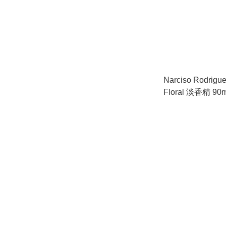
Narciso Rodrigue
Floral 淡香精 
品・清新脫俗的