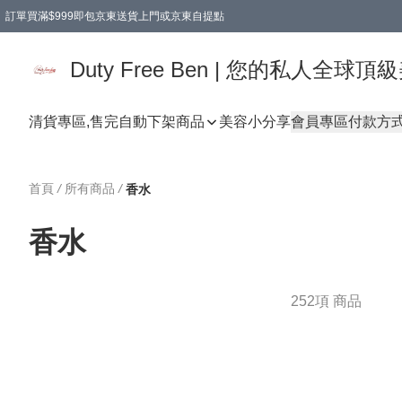
訂單買滿$999即包京東送貨上門或京東自提點
Duty Free Ben | 您的私人全
清貨專區,售完自動下架
商品
美容小分享
會員專區
付款方
首頁
/
所有商品
/
香水
香水
252項 商品