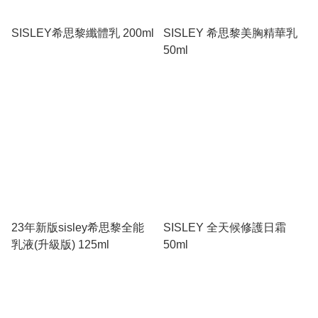
SISLEY希思黎纖體乳 200ml
SISLEY 希思黎美胸精華乳
50ml
23年新版sisley希思黎全能
SISLEY 全天候修護日霜
乳液(升級版) 125ml
50ml