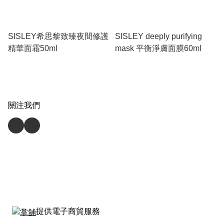
SISLEY希思黎致臻夜間修護
SISLEY deeply purifying
精華面霜50ml
mask 平衡淨膚面膜60ml
關注我們
提供電子商貿服務