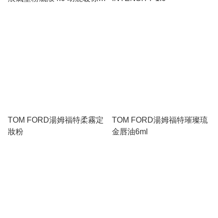
健康小麥 FAWN【黑氣墊】
12g*2
TOM FORD湯姆福特柔霧定
TOM FORD湯姆福特璀璨琉
妝粉
金唇油6ml