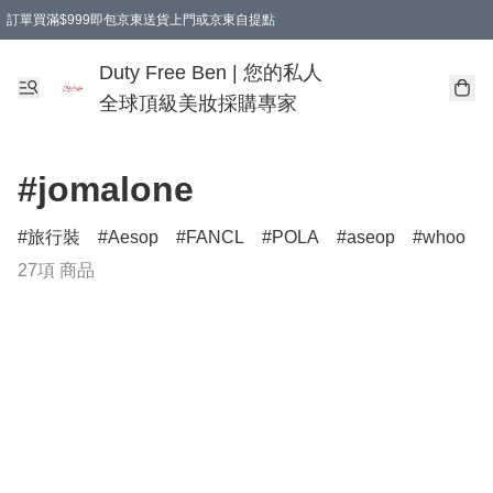
訂單買滿$999即包京東送貨上門或京東自提點
Duty Free Ben | 您的私人
全球頂級美妝採購專家
#jomalone
旅行裝
Aesop
FANCL
POLA
aseop
whoo
27項 商品