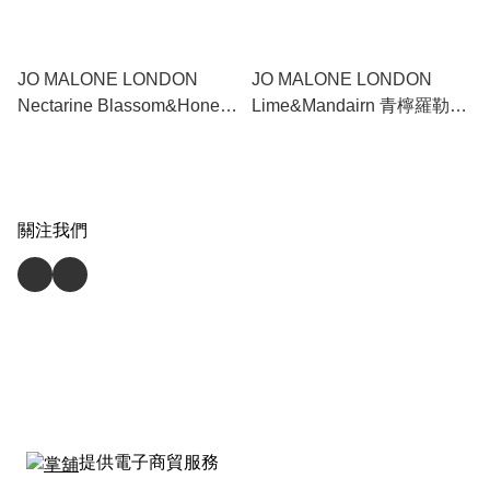
JO MALONE LONDON
JO MALONE LONDON
Nectarine Blassom&Honey
Lime&Mandairn 青檸羅勒與
杏桃花與蜂蜜古龍水
柑橘古龍水
關注我們
提供電子商貿服務