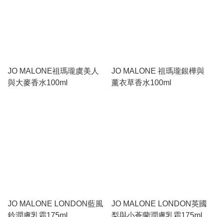
JO MALONE祖瑪瓏虞美人
JO MALONE 祖瑪瓏銀樺與
與大麥香水100ml
薰衣草香水100ml
JO MALONE LONDON藍風
JO MALONE LONDON英國
鈴潤膚乳霜175ml
梨與小蒼蘭潤膚乳霜175ml