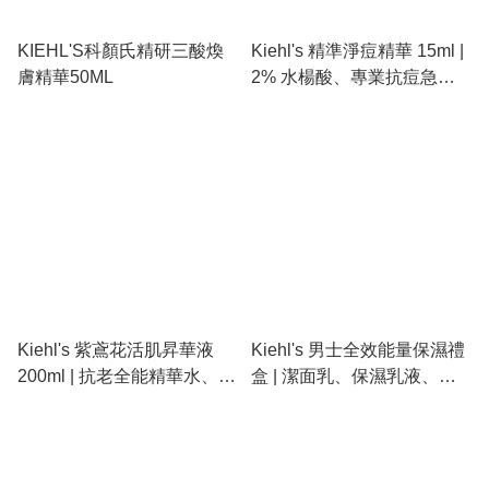
KIEHL'S科顏氏精研三酸煥
Kiehl's 精準淨痘精華 15ml |
膚精華50ML
2% 水楊酸、專業抗痘急
救、隱形痘痘貼膜、改善痘
印
Kiehl's 紫鳶花活肌昇華液
Kiehl's 男士全效能量保濕禮
200ml | 抗老全能精華水、深
盒 | 潔面乳、保濕乳液、男
層導入、代謝角質、提升吸
士護膚套裝、咖啡因抗倦容
收力