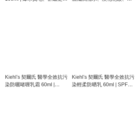
紅、調理油水平衡、100ml
除眼部乾燥、14g 兩倍大容
特大裝
量
Kiehl's 契爾氏 醫學全效抗污
Kiehl's 契爾氏 醫學全效抗污
染防曬啫喱乳霜 60ml |
染輕柔防晒乳 60ml | SPF50
SPF50 PA++++ 控油降溫
PA++++ 高倍防護、抗污染
感、不含油脂抗污染、油性
配方醫學級清爽、不含油脂
及混合肌推薦
不致粉刺