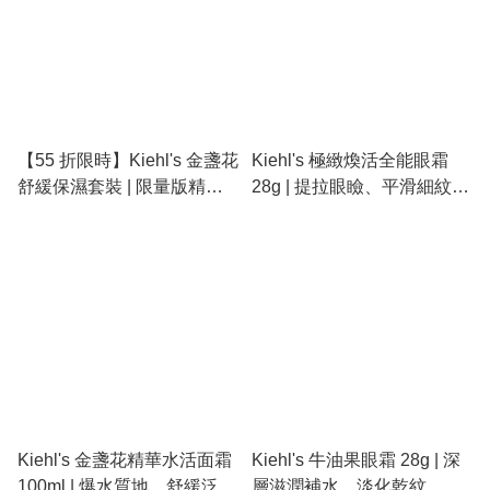
【55 折限時】Kiehl's 金盞花
Kiehl's 極緻煥活全能眼霜
舒緩保濕套裝 | 限量版精緻
28g | 提拉眼瞼、平滑細紋、
包裝、金盞花植物精華水、
緊緻眼周、360度全能修護
深層潔面泡沫、舒緩敏感泛
紅
Kiehl's 金盞花精華水活面霜
Kiehl's 牛油果眼霜 28g | 深
100ml | 爆水質地、舒緩泛
層滋潤補水、淡化乾紋、消