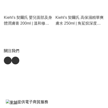
Kiehl's 契爾氏 嬰兒面部及身
Kiehl's 契爾氏 高保濕精華爽
體潤膚膏 200ml | 溫和修復
膚水 250ml | 角鯊烷深度補
乾燥、24小時長效保濕、醫
水、溫和修復屏障、敏感肌
學級安全配方
乾燥肌推薦
關注我們
提供電子商貿服務