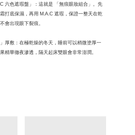
A.C 六色遮瑕盤」：這就是 「無痕眼妝組合」。先
霜打底保濕，再用 M.A.C 遮瑕，保證一整天在乾
不會出現眼下裂痕。

」厚敷：在極乾燥的冬天，睡前可以稍微塗厚一
果精華徹夜滲透，隔天起床雙眼會非常澎潤。