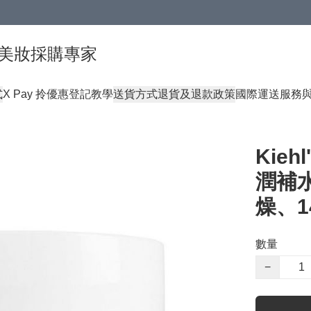
球頂級美妝採購專家
式
X Pay 拎優惠登記教學
送貨方式
退貨及退款政策
國際運送服務
Kieh
潤補
燥、1
數量
−