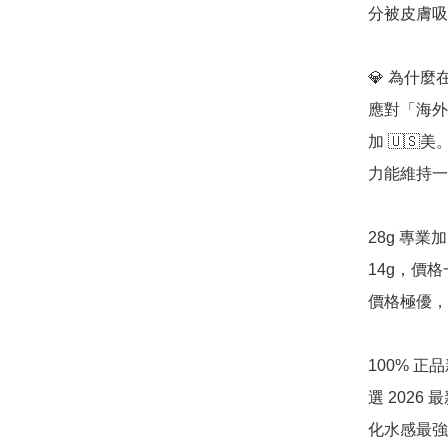
分被皮膚吸
💎 為什麼在
應對「海外強
加 🇺
力能維持一
28g 專
14g，價
價格極優，
100% 
選 202
化水感最強