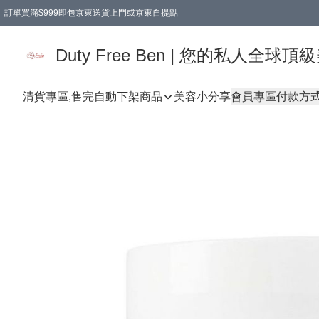
訂單買滿$999即包京東送貨上門或京東自提點
Duty Free Ben | 您的私人全
清貨專區,售完自動下架
商品
美容小分享
會員專區
付款方