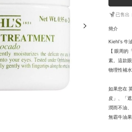
已售出：
簡介
Kiehl's 牛
【 眼周的
素。這款眼
物理性補水
如果您在 
皮」、「遮
潤而不油、
無霸牛油果