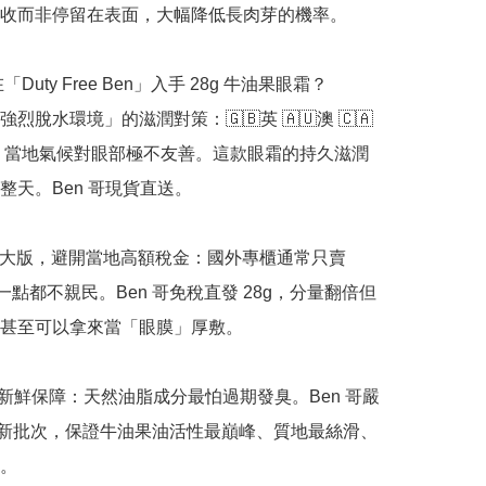
收而非停留在表面，大幅降低長肉芽的機率。

「Duty Free Ben」入手 28g 牛油果眼霜？

烈脫水環境」的滋潤對策：🇬🇧英 🇦🇺澳 🇨🇦
美。當地氣候對眼部極不友善。這款眼霜的持久滋潤
整天。Ben 哥現貨直送。

業加大版，避開當地高額稅金：國外專櫃通常只賣 
格一點都不親民。Ben 哥免稅直發 28g，分量翻倍但
甚至可以拿來當「眼膜」厚敷。

正品新鮮保障：天然油脂成分最怕過期發臭。Ben 哥嚴
6 最新批次，保證牛油果油活性最巔峰、質地最絲滑、
。
