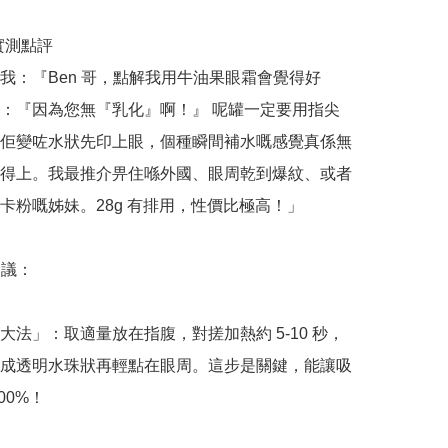
哥實測點評

我：『Ben 哥，點解我用牛油果眼霜會覺得好
：『因為您無『乳化』啊！』 呢罐一定要用指尖
佢變咗水狀先印上眼，個種瞬間補水嘅感覺真係無
得上。我最推介畀住喺外國、眼周乾到爆紋、或者
卡粉嘅姊妹。28g 有排用，性價比極高！」

議：

大法」：取適量放在指腹，對搓加熱約 5-10 秒，
成透明水珠狀再輕點在眼周。這步是關鍵，能讓吸
0%！
