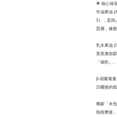
🌟 核心
牛油果油 (A
3），是與
質層，修復
乳木果油 (
英美澳加那
「抽乾」。

β-胡蘿蔔素
日曬後的肌
獨家「水包
熱按摩後，