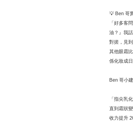
💡 Ben 
「好多客問
油？』我話
對搓，見到
其他眼霜比
係化妝成日
Ben 哥小建
「指尖乳化
直到霜狀變
收力提升 20