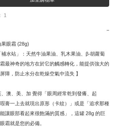
 1
−
油果眼霜 (28g)

「補水站」：天然牛油果油、乳木果油、β-胡蘿蔔
霜最神奇的地方在於它的觸感轉化，能提供強大的
屏障，防止水分在乾燥空氣中流失 】

英、澳、美、加 覺得「眼周經常乾到發癢、起
瑕膏一上去就現出原形（卡紋）」或是「追求那種
能讓眼部看起來很飽滿的質感」，這罐 28g 的巨
眼霜就是您的必備。
