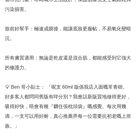
污染損害。

妝前好幫手：極速成膜後，能讓底妝更服帖，不易氧化變暗
沉。

所有膚質適用：無論是乾皮還是混合肌，都能感受到它強大
的修護力。

💡 Ben 哥小貼士： 「呢支 60ml 版係我店入面嘅常青樹。
好多客人都問同舊版有咩分別？我會話新版質地做得更好，
吸得好快，唔會有種『黐住張枕頭袋』嘅感覺。每次用幾
滴，一支可以用好耐，真心推薦畀每一位需要抗初老嘅上班
族。」
