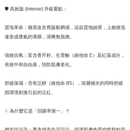
🛡️ 高效版 (Intense) 升級重點：

質地革命：徹底改良舊版黏稠感，這款質地絲滑，上臉後迅
速形成透氣的薄膜，清爽無負擔。

強效抗氧：富含香芹籽、生育酚（維他命 E）及紅藻成分，
有效中和自由基，預防肌膚老化。

舒緩保濕：含有泛醇（維他命 B5），深層補水的同時舒緩
因環境刺激引起的泛紅。

✨ 為什麼它是「回購率第一」？

都市抗污染：專為城市生活設計，保護肌膚免受空氣顆粒與