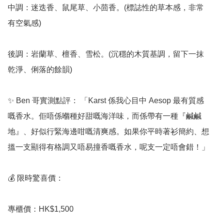
中調：迷迭香、鼠尾草、小茴香。(標誌性的草本感，非常
有空氣感)

後調：岩蘭草、檀香、雪松。(沉穩的木質基調，留下一抹
乾淨、俐落的餘韻)

✨ Ben 哥實測點評： 「Karst 係我心目中 Aesop 最有質感
嘅香水。佢唔係嗰種好甜嘅海洋味，而係帶有一種『鹹鹹
地』、好似行緊海邊咁嘅清爽感。如果你平時著衫簡約、想
搵一支顯得有格調又唔易撞香嘅香水，呢支一定唔會錯！」

💰 限時驚喜價：

專櫃價：HK$1,500
