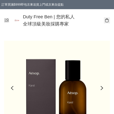
訂單買滿$999即包京東送貨上門或京東自提點
Duty Free Ben | 您的私人
全球頂級美妝採購專家