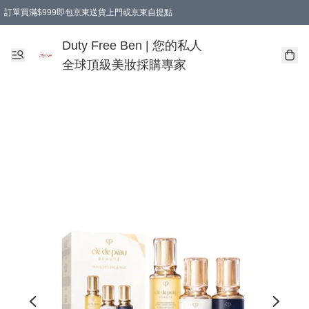
訂單買滿$999即包京東送貨上門或京東自提點
Duty Free Ben | 您的私人
全球頂級美妝採購專家