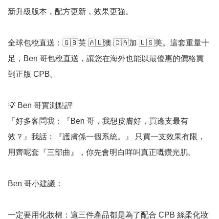
新升級版本，配方更新，效果更強。

全球包稅直送：🇬🇧英 🇦🇺澳 🇨🇦加 🇺🇸美。這套重量十
足，Ben 哥包稅直送，讓您在海外也能以最優惠的價格買
到正版 CPB。

💡 Ben 哥實測點評

「好多客問我：『Ben 哥，我想皮膚好，買邊支最有
效？』我話：『護膚係一個系統。』 只買一支效果有限，
用齊呢套『三部曲』，你先會明白咩叫真正嘅鑽光肌。

Ben 哥小建議：

一定要用化妝棉：這三件產品都是為了配合 CPB 絲柔化妝