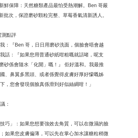
正品新鮮保障：天然糖類產品最怕受熱潮解。Ben 哥嚴
6 最新批次，保證磨砂顆粒完整、草莓香氣清新誘人。

哥實測點評

我：『Ben 哥，日日用磨砂洗面，個臉會唔會越
我話：『如果您用普通砂紙咁粗嘅就話啫，呢支 
 莓莓磨砂係會隨水「化開」嘅！』 佢好溫和。我最推
國、鼻翼多黑頭、或者係覺得皮膚好厚好懞嘅姊
下，您會發現個臉真係滑到好似絲綢咁！」

議：

技巧」：如果您想要強效去角質，可以在微濕的臉
；如果您皮膚偏薄，可以先在掌心加水讓糖粒稍微