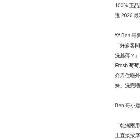
100% 
選 202
💡 Ben 
「好多客問
洗越薄？』
Fresh
介畀住喺外
妹。洗完嗰
Ben 哥小建
「乾濕兩用
上直接按摩