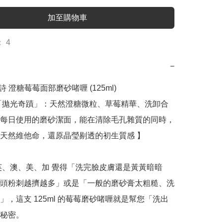
加至購物車
 4
−
蕾詩 澄糖莓莓面部磨砂啫喱 (125ml)

「拋光奇蹟」：天然澄糖微粒、草莓精華、洗卸合
每日使用的磨砂潔面，能在清除毛孔雜質的同時，
天然維他命，還原晶瑩剔透的初生質感 】

英、澳、美、加 覺得「洗完臉皮膚還是黃黃暗暗
頭粉刺越擠越多」或是「一般的磨砂膏太粗糙、洗
」，這支 125ml 的莓莓磨砂啫喱就是幫您「洗出
秘密。
