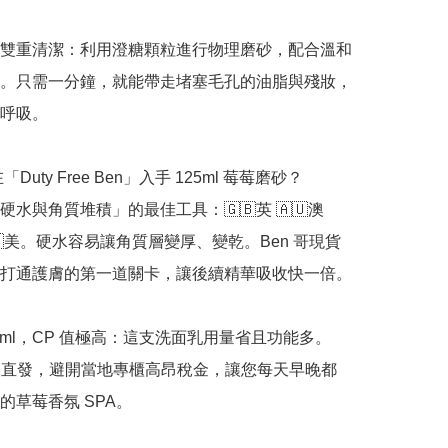
雙重清潔：利用澄糖顆粒進行物理磨砂，配合溫和
。只需一分鐘，就能帶走堵塞毛孔的油脂與殘妝，
呼吸。

「Duty Free Ben」入手 125ml 莓莓磨砂？

水與角質堆積」的最佳工具：🇬🇧英 🇦🇺澳 
🇺🇸美。硬水容易讓角質層變厚、變乾。Ben 哥現貨
打通護膚的第一道關卡，讓後續精華吸收快一倍。

25ml，CP 值極高：這支洗面乳用量省且功能多。
免稅直發，避開當地專櫃高昂稅金，讓您每天早晚都
草莓香氛 SPA。
