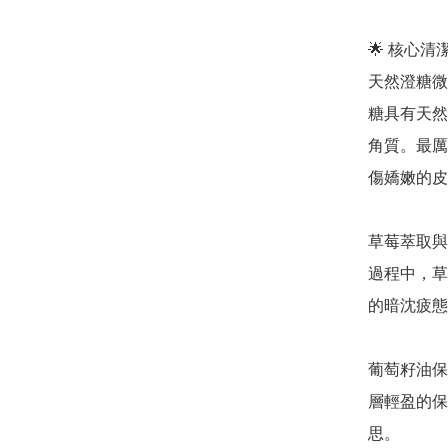
🌟 核心
天然澄糖微粒 
糖具有天然
角質。最厲
傷嬌嫩的皮
草莓萃取與
過程中，草
的暗沈疲態
葡萄籽油保
層輕盈的保
思。
