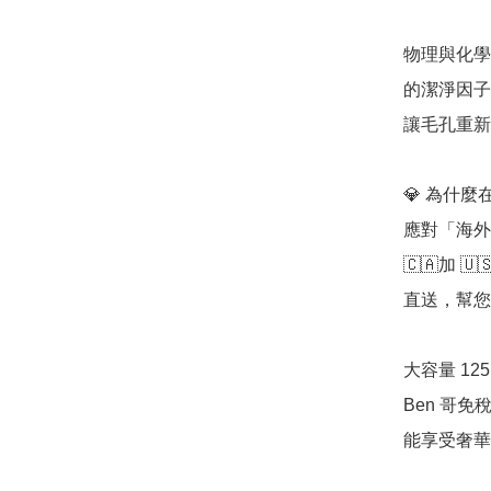
物理與化學
的潔淨因子
讓毛孔重新
💎 為什麼在
應對「海外硬
🇨🇦加 
直送，幫您
大容量 1
Ben 哥
能享受奢華的