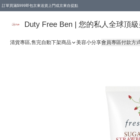
訂單買滿$999即包京東送貨上門或京東自提點
Duty Free Ben | 您的私人全
清貨專區,售完自動下架
商品
美容小分享
會員專區
付款方