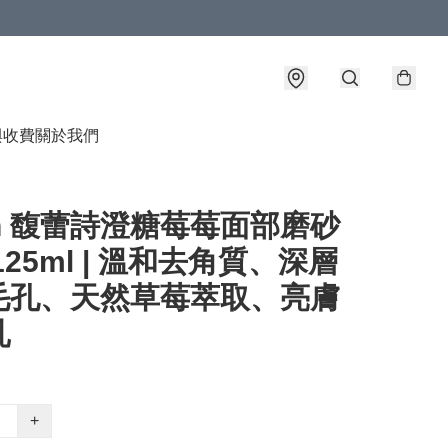
與收費
關於我們
sh 馥蕾詩澄糖莓莓面部磨砂
125ml | 溫和去角質、深層
毛孔、天然草莓萃取、亮膚
乳
+