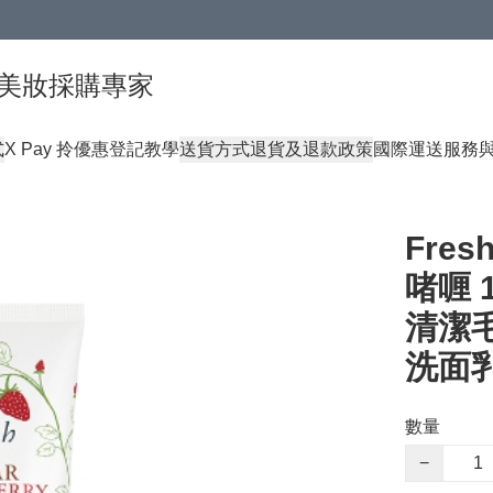
球頂級美妝採購專家
式
X Pay 拎優惠登記教學
送貨方式
退貨及退款政策
國際運送服務
Fre
啫喱 
清潔
洗面
數量
−