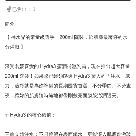
已售出： 1
簡介
−
【 補水界的豪量級選手：200ml 院裝，給肌膚最奢侈的水
分灌溉 】

深受名媛喜愛的 Hydra3 蜜潤補濕乳霜，現在推出超大容量 
200ml 院裝！如果您已經領略過 Hydra3 驚人的「注水」威
力，這瓶就是為妳準備的長期囤貨首選。不分季節、不分晝
夜，讓妳的肌膚隨時隨地都像剛敷完面膜般澎潤透亮。

✨ Hydra3 的核心價值：

三維立體注水：不只停留在表面鎖水，更能深入肌底刺激玻