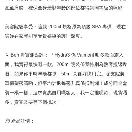
甚至肩膀，確保全身最顯年齡的部位都得到同等級的照顧。

美容院級享受：這款 200ml 規格原為頂級 SPA 專供，現在
讓妳在家就能享受貴婦級的護理深度。

💡 Ben 哥實測點評： 「Hydra3 係 Valmont 咁多款面霜入
面，我賣得最快嘅一款。200ml 院裝係我特別為熟客搵返嚟
嘅，如果你平時早晚都搽，50ml 真係好快用完。呢支院裝
單價望落高啲，但平均計返每毫升真係抵到爛！成分同金盒
裝一模一樣，追求實惠自用嘅客人，我一定推呢款。現貨唔
多，賣完又要等下個批次！」

📦 產品詳情：
