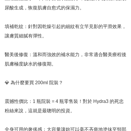
尿酸生成，恢復肌膚自愈式的保濕力。

填補乾紋：針對因乾燥引起的細紋有立竿見影的平滑效果，
讓膚質細膩有彈性。

醫美後修復：溫和而強效的補水能力，非常適合醫美療程後
肌膚極度缺水的修復期。

💎 為什麼要買 200ml 院裝？

震撼性價比：1 瓶院裝 = 4 瓶零售裝！對於 Hydra3 的死忠
粉絲來說，這就是最聰明的投資。

全身可用的奢侈感：大容量讓妳可以毫不吝嗇地塗抹至頸部