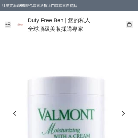
訂單買滿$999即包京東送貨上門或京東自提點
Duty Free Ben | 您的私人
全球頂級美妝採購專家