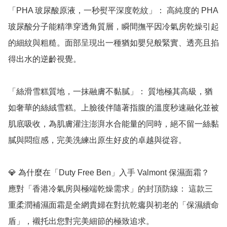
「PHA 玻尿酸原液，一秒熨平深度乾紋」： 高純度的 PHA 
玻尿酸分子能精準穿透角質層，瞬間撫平因冷氣房乾燥引起
的細紋與粗糙。面部呈現出一種猶如嬰兒般緊實、透亮且掐
得出水的逆齡視覺。

「絲滑雪糕質地，一抹融膚不黏膩」： 質地極其高級，猶
如奢華的絲絨雪糕。上臉後伴隨著指腹的溫度秒速融化並被
肌底吸收，為肌膚灌注澎湃水合能量的同時，絕不留一絲黏
膩與悶痘感，完美洗練出原生好皮的卓越與從容。

💎 為什麼在「Duty Free Ben」入手 Valmont 保濕面霜？

應對「香港冷氣房與極端乾燥需求」的封頂防線： 這款三
重柔潤補濕面霜是全網貴婦在對抗乾癟與初老的「保濕續命
盾」，襯托出您對完美細節的極致追求。
