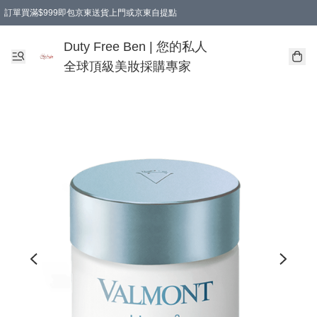
訂單買滿$999即包京東送貨上門或京東自提點
Duty Free Ben | 您的私人
全球頂級美妝採購專家