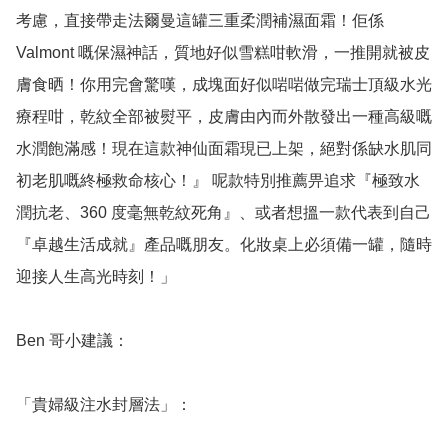
考慮，直接帶走法爾曼這罐三重柔潤補濕面霜！佢係 
Valmont 嘅保濕神話，質地好似雪糕咁軟滑，一推開就被皮
膚食晒！你用完會驚嘆，成塊面好似啱啱做完瑞士頂級水光
療程咁，乾紋全部被熨平，皮膚由內而外散發出一種高級嘅
水潤飽滿感！現在這款神仙面霜現已上架，絕對係缺水肌同
初老肌嘅終極救命核心！』 呢款特別推薦畀追求『極致水
潤抗老、360 度毫無乾紋死角』、或者想搵一款代表到自己
『卓越生活成就』產品嘅朋友。化妝桌上必須備一罐，隨時
迎接人生高光時刻！」

Ben 哥小建議：

「貴婦級注水封層法」：
