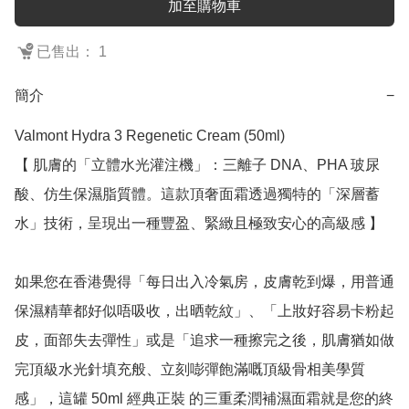
加至購物車
已售出： 1
簡介
−
Valmont Hydra 3 Regenetic Cream (50ml)

【 肌膚的「立體水光灌注機」：三離子 DNA、PHA 玻尿
酸、仿生保濕脂質體。這款頂奢面霜透過獨特的「深層蓄
水」技術，呈現出一種豐盈、緊緻且極致安心的高級感 】

如果您在香港覺得「每日出入冷氣房，皮膚乾到爆，用普通
保濕精華都好似唔吸收，出晒乾紋」、「上妝好容易卡粉起
皮，面部失去彈性」或是「追求一種擦完之後，肌膚猶如做
完頂級水光針填充般、立刻嘭彈飽滿嘅頂級骨相美學質
感」，這罐 50ml 經典正裝 的三重柔潤補濕面霜就是您的終