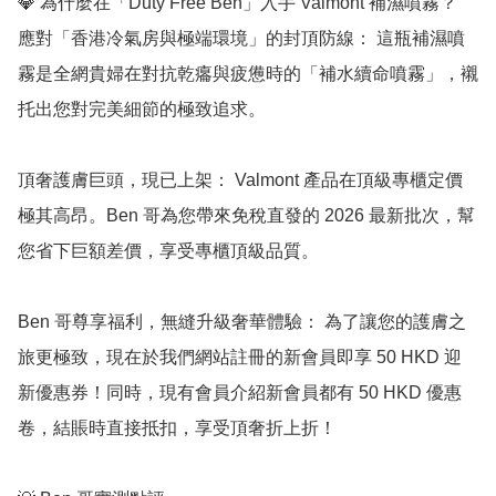
💎 為什麼在「Duty Free Ben」入手 Valmont 補濕噴霧？

應對「香港冷氣房與極端環境」的封頂防線： 這瓶補濕噴
霧是全網貴婦在對抗乾癟與疲憊時的「補水續命噴霧」，襯
托出您對完美細節的極致追求。

頂奢護膚巨頭，現已上架： Valmont 產品在頂級專櫃定價
極其高昂。Ben 哥為您帶來免稅直發的 2026 最新批次，幫
您省下巨額差價，享受專櫃頂級品質。

Ben 哥尊享福利，無縫升級奢華體驗： 為了讓您的護膚之
旅更極致，現在於我們網站註冊的新會員即享 50 HKD 迎
新優惠券！同時，現有會員介紹新會員都有 50 HKD 優惠
卷，結賬時直接抵扣，享受頂奢折上折！
