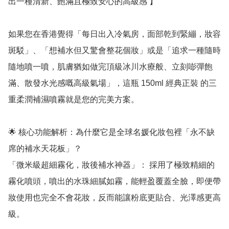
出一種清新、飽滿且極致安心的高級感 】

如果您在香港覺得「每日出入冷氣房，面部乾到緊繃，妝容
斑駁」、「想補水但又驚會整花個妝」或是「追求一種隨時
隨地噴一噴，肌膚猶如做完頂級冰川水療般、立刻嘭彈飽
滿、散發水光感嘅高級氣場」，這瓶 150ml 經典正裝 的三
重柔潤補濕噴霧就是您的完美方案。

🌟 核心功能解析：為什麼它是全球名媛化妝包裡「永不缺
席的補水天花板」？

「微米級超細霧化，妝後補水神器」： 採用了極致精細的
霧化噴頭，噴出的水珠細膩如霧，能輕盈覆蓋全臉，即便帶
妝使用也完全不會花妝，反而能讓粉底更貼合、光澤感更高
級。
