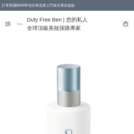
訂單買滿$999即包京東送貨上門或京東自提點
Duty Free Ben | 您的私人
全球頂級美妝採購專家