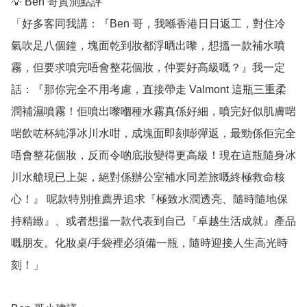
💡 Ben 哥實測點評

「好多客同我講：『Ben 哥，我喺香港日日返工，對住冷
氣吹足八個鐘，塊面乾到妝都浮晒出嚟，想搵一款補水噴
霧，但要求噴完唔會整花個妝，仲要好高級嘅？』我一定
話：『那你完全不用考慮，直接帶走 Valmont 這瓶三重柔
潤補濕噴霧！佢噴出嚟嗰種水霧真係好細，噴完好似肌膚啱
啱飲咗杯純淨冰川水咁，成塊面即刻嘭彈返，最勁係佢完全
唔會整花個妝，反而令啲底妝變得更高級！現在這瓶隨身冰
川水艙現已上架，絕對係辦公室補水同差旅嘅終極救命核
心！』 呢款特別推薦畀追求『極致水潤透亮、隨時隨地保
持精緻』、或者想搵一款代表到自己『卓越生活成就』產品
嘅朋友。化妝桌/手袋裡必須備一瓶，隨時迎接人生高光時
刻！」
