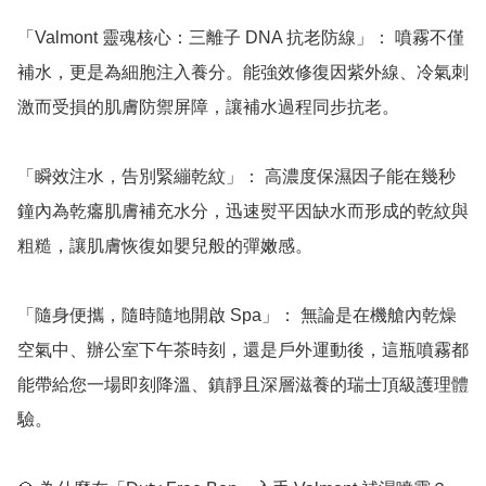
「Valmont 靈魂核心：三離子 DNA 抗老防線」： 噴霧不僅
補水，更是為細胞注入養分。能強效修復因紫外線、冷氣刺
激而受損的肌膚防禦屏障，讓補水過程同步抗老。

「瞬效注水，告別緊繃乾紋」： 高濃度保濕因子能在幾秒
鐘內為乾癟肌膚補充水分，迅速熨平因缺水而形成的乾紋與
粗糙，讓肌膚恢復如嬰兒般的彈嫩感。

「隨身便攜，隨時隨地開啟 Spa」： 無論是在機艙內乾燥
空氣中、辦公室下午茶時刻，還是戶外運動後，這瓶噴霧都
能帶給您一場即刻降溫、鎮靜且深層滋養的瑞士頂級護理體
驗。
