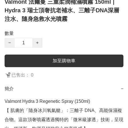
Valmont 法爾曼 三重柔潤補濕噴霧 150ml |
Hydra 3 瑞士頂奢抗老補水、三離子DNA深層
注水、隨身急救水光噴霧
數量
−
+
加至購物車
已售出： 0
簡介
−
Valmont Hydra 3 Regenetic Spray (150ml)

【 肌膚的「隨身冰川氧氣艙」：三離子 DNA、高能保濕複
合物。這款頂奢噴霧透過獨特的「微米級滲透」技術，呈現