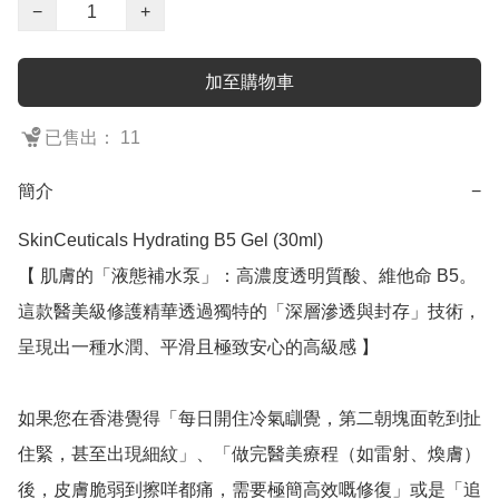
−
+
加至購物車
已售出： 11
簡介
−
SkinCeuticals Hydrating B5 Gel (30ml)

【 肌膚的「液態補水泵」：高濃度透明質酸、維他命 B5。
這款醫美級修護精華透過獨特的「深層滲透與封存」技術，
呈現出一種水潤、平滑且極致安心的高級感 】

如果您在香港覺得「每日開住冷氣瞓覺，第二朝塊面乾到扯
住緊，甚至出現細紋」、「做完醫美療程（如雷射、煥膚）
後，皮膚脆弱到擦咩都痛，需要極簡高效嘅修復」或是「追