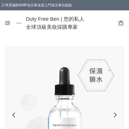
訂單買滿$999即包京東送貨上門或京東自提點
Duty Free Ben | 您的私人
全球頂級美妝採購專家