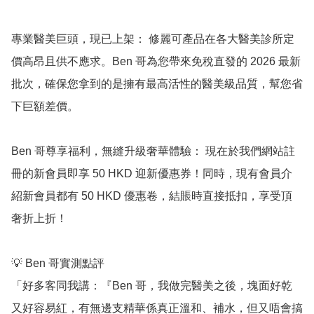
專業醫美巨頭，現已上架： 修麗可產品在各大醫美診所定
價高昂且供不應求。Ben 哥為您帶來免稅直發的 2026 最新
批次，確保您拿到的是擁有最高活性的醫美級品質，幫您省
下巨額差價。

Ben 哥尊享福利，無縫升級奢華體驗： 現在於我們網站註
冊的新會員即享 50 HKD 迎新優惠券！同時，現有會員介
紹新會員都有 50 HKD 優惠卷，結賬時直接抵扣，享受頂
奢折上折！

💡 Ben 哥實測點評

「好多客同我講：『Ben 哥，我做完醫美之後，塊面好乾
又好容易紅，有無邊支精華係真正溫和、補水，但又唔會搞