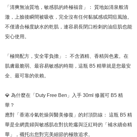
「清爽無油質地，敏感肌的終極福音」： 質地如清泉般清
澈，上臉後瞬間被吸收，完全沒有任何黏膩感或悶痘風險。
不僅適合極度缺水的乾肌，連容易長閉口粉刺的油痘肌也能
安心使用。

「極簡配方，安全零負擔」： 不含酒精、香精與色素。在
肌膚最脆弱、最容易敏感的時期，這瓶 B5 精華就是您最安
全、最可靠的依賴。

💎 為什麼在「Duty Free Ben」入手 30ml 修麗可 B5 精
華？

應對「香港冷氣乾燥與醫美修復」的封頂防線： 這瓶 B5 精
華是全網貴婦與敏感肌在對抗乾癟與泛紅時的「補水續命精
華」，襯托出您對完美細節的極致追求。
