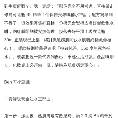
到生痘痘嘅？』我一定話：『那你完全不用考慮，直接帶走
修麗可這瓶 B5 精華！佢係醫美界嘅補水神話，配方簡單到
不得了，但效果真係好直接！你擦完會覺得皮膚好似飲飽水
咁，啲紅腫即刻被安撫落嚟，摸落去好平滑！現在這瓶 
30ml 正裝現已上架，絕對係敏感肌同缺水肌嘅終極救命核
心！』 呢款特別推薦畀追求『極致純淨、360 度無死角補
水』、或者想搵一款代表到自己『卓越生活成就』產品嘅朋
友。化妝桌上必須備一瓶，隨時為肌膚穩定軍心！」

Ben 哥小建議：

「貴婦級黃金注水三部曲」：

第一步：潔面後，趁肌膚還有餘溫時，滴 2-3 滴 B5 精華於