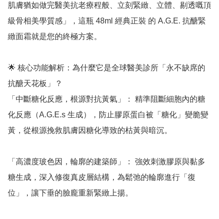
肌膚猶如做完醫美抗老療程般、立刻緊緻、立體、剔透嘅頂
級骨相美學質感」，這瓶 48ml 經典正裝 的 A.G.E. 抗醣緊
緻面霜就是您的終極方案。

🌟 核心功能解析：為什麼它是全球醫美診所「永不缺席的
抗醣天花板」？

「中斷糖化反應，根源對抗黃氣」： 精準阻斷細胞內的糖
化反應（A.G.E.s 生成），防止膠原蛋白被「糖化」變脆變
黃，從根源挽救肌膚因糖化導致的枯黃與暗沉。

「高濃度玻色因，輪廓的建築師」： 強效刺激膠原與黏多
糖生成，深入修復真皮層結構，為鬆弛的輪廓進行「復
位」，讓下垂的臉龐重新緊緻上揚。
