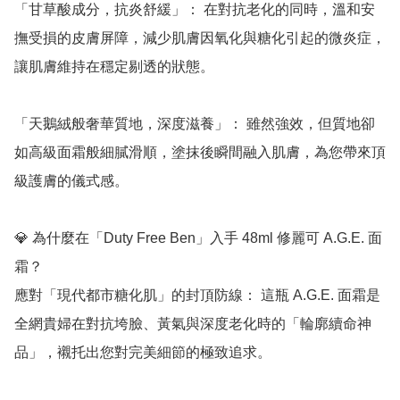
「甘草酸成分，抗炎舒緩」： 在對抗老化的同時，溫和安
撫受損的皮膚屏障，減少肌膚因氧化與糖化引起的微炎症，
讓肌膚維持在穩定剔透的狀態。

「天鵝絨般奢華質地，深度滋養」： 雖然強效，但質地卻
如高級面霜般細膩滑順，塗抹後瞬間融入肌膚，為您帶來頂
級護膚的儀式感。

💎 為什麼在「Duty Free Ben」入手 48ml 修麗可 A.G.E. 面
霜？

應對「現代都市糖化肌」的封頂防線： 這瓶 A.G.E. 面霜是
全網貴婦在對抗垮臉、黃氣與深度老化時的「輪廓續命神
品」，襯托出您對完美細節的極致追求。
