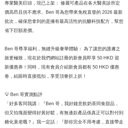
專業醫美巨頭，現已上架： 修麗可產品在各大醫美診所定
價高昂且供不應求。Ben 哥為您帶來免稅直發的 2026 最新
批次，確保您拿到的是擁有最高活性的抗醣科技配方，幫您
省下巨額差價。

Ben 哥尊享福利，無縫升級奢華體驗： 為了讓您的護膚之
旅更極致，現在於我們網站註冊的新會員即享 50 HKD 迎
新優惠券！同時，現有會員介紹新會員都有 50 HKD 優惠
卷，結賬時直接抵扣，享受頂奢折上折！

💡 Ben 哥實測點評

「好多客同我講：『Ben 哥，我好鐘意飲奶茶同食甜品，
但又怕塊面變得好黃好鬆，有無邊款產品係真正可以對付到
糖化衰老嘅？』我一定話：『那你完全不用考慮，直接帶走