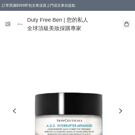
訂單買滿$999即包京東送貨上門或京東自提點
Duty Free Ben | 您的私人
全球頂級美妝採購專家