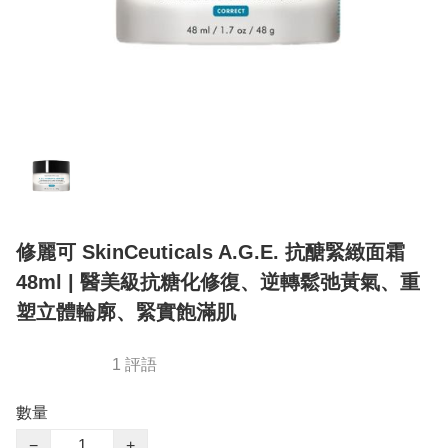
修麗可 SkinCeuticals A.G.E. 抗醣緊緻面霜
48ml | 醫美級抗糖化修復、逆轉鬆弛黃氣、重
塑立體輪廓、緊實飽滿肌
1 評語
數量
−
+