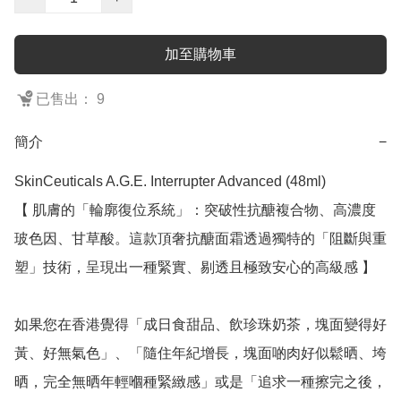
加至購物車
已售出： 9
簡介
−
SkinCeuticals A.G.E. Interrupter Advanced (48ml)

【 肌膚的「輪廓復位系統」：突破性抗醣複合物、高濃度
玻色因、甘草酸。這款頂奢抗醣面霜透過獨特的「阻斷與重
塑」技術，呈現出一種緊實、剔透且極致安心的高級感 】

如果您在香港覺得「成日食甜品、飲珍珠奶茶，塊面變得好
黃、好無氣色」、「隨住年紀增長，塊面啲肉好似鬆晒、垮
晒，完全無晒年輕嗰種緊緻感」或是「追求一種擦完之後，