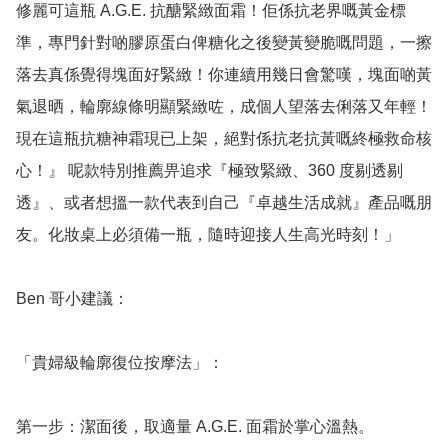
修麗可這瓶 A.G.E. 抗醣緊緻面霜！佢係抗老界嘅黃金標
準，專門針對啲膠原蛋白俾糖化之後變黃變脆嘅問題，一擦
落去真係覺得塊面好緊緻！你連續用幾日會驚嘆，塊面啲黃
氣退晒，輪廓線條明顯緊緻咗，成個人望落去俐落又年輕！
現在這瓶抗糖神霜現已上架，絕對係抗老抗黃嘅終極救命核
心！』 呢款特別推薦畀追求『極致緊緻、360 度剔透剔
透』、或者想搵一款代表到自己『卓越生活成就』產品嘅朋
友。化妝桌上必須備一瓶，隨時迎接人生高光時刻！」

Ben 哥小建議：

「貴婦級輪廓復位按摩法」：

第一步：潔面後，取適量 A.G.E. 面霜於掌心溫熱。
