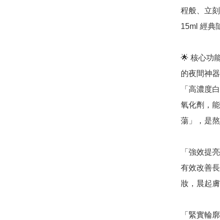
程般、立刻
15ml 
🌟 核心
的夜間神器
「高濃度白
氧化劑，能
蕩」，是熬
「強效提亮
有效改善長
妝，晨起膚
「緊實輪廓