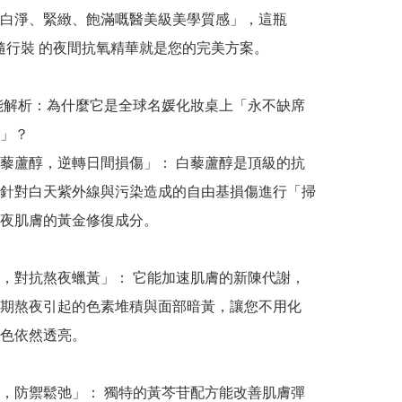
白淨、緊緻、飽滿嘅醫美級美學質感」，這瓶 
經典隨行裝 的夜間抗氧精華就是您的完美方案。

功能解析：為什麼它是全球名媛化妝桌上「永不缺席
」？

藜蘆醇，逆轉日間損傷」： 白藜蘆醇是頂級的抗
針對白天紫外線與污染造成的自由基損傷進行「掃
夜肌膚的黃金修復成分。

，對抗熬夜蠟黃」： 它能加速肌膚的新陳代謝，
期熬夜引起的色素堆積與面部暗黃，讓您不用化
色依然透亮。

，防禦鬆弛」： 獨特的黃芩苷配方能改善肌膚彈