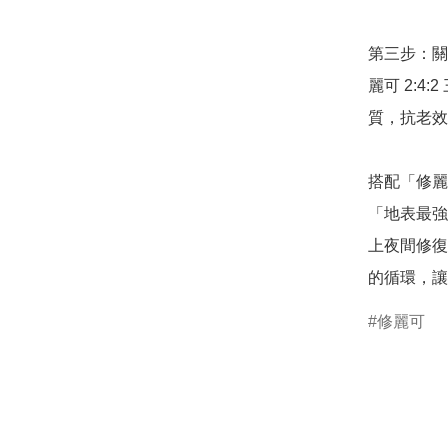
第三步：關
麗可 2:
質，抗老效
搭配「修麗可
「地表最強
上夜間修復
的循環，讓
修麗可