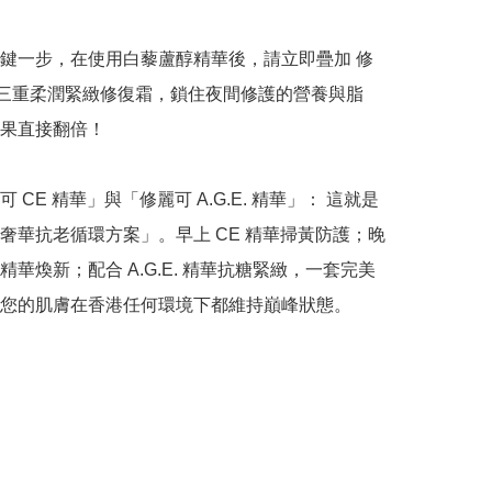
鍵一步，在使用白藜蘆醇精華後，請立即疊加 修
4:2 三重柔潤緊緻修復霜，鎖住夜間修護的營養與脂
果直接翻倍！

 CE 精華」與「修麗可 A.G.E. 精華」： 這就是 
奢華抗老循環方案」。早上 CE 精華掃黃防護；晚
精華煥新；配合 A.G.E. 精華抗糖緊緻，一套完美
您的肌膚在香港任何環境下都維持巔峰狀態。