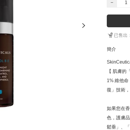
−
已售出：
簡介
SkinCeutica
【 肌膚的
1% 維他
復」技術，
如果您在香
色，護膚品
鬆垂」、「