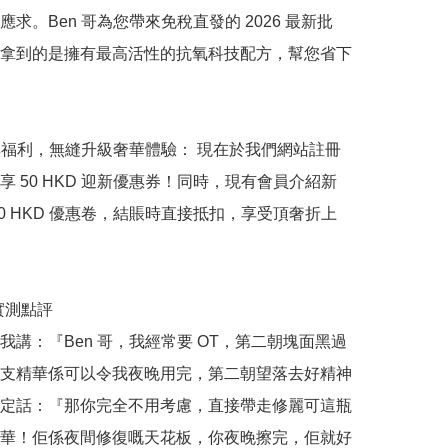
求。Ben 哥為您帶來免稅直發的 2026 最新批
拿到的是擁有最高活性的抗氧科技配方，幫您省下
尊享福利，無縫升級奢華體驗： 現在於我們網站註冊
享 50 HKD 迎新優惠券！同時，現有會員介紹新
50 HKD 優惠卷，結賬時直接抵扣，享受頂奢折上
哥實測點評

我講：『Ben 哥，我經常要 OT，第二朝塊面黑過
支精華係可以令我夜晚用完，第二朝望落去好精神
定話：『那你完全不用考慮，直接帶走修麗可這瓶
華！佢係夜間修復嘅天花板，你夜晚擦完，佢就好