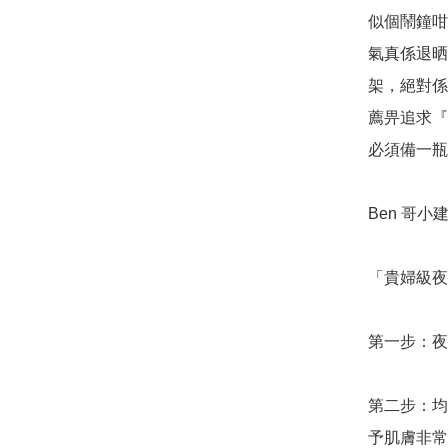
似個鬧鐘咁
氣真係退晒
架，絕對係
薦畀追求『
必須備一瓶
Ben 哥小建
「貴婦級夜
第一步：夜間
第二步：均
予肌膚非常