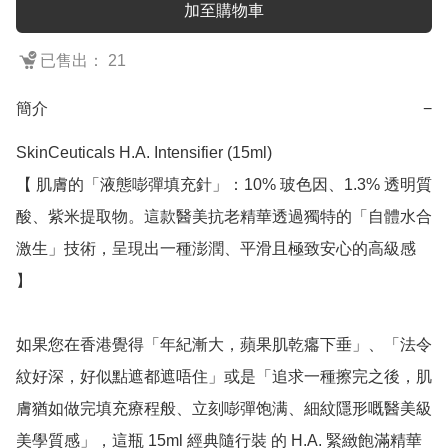
加至購物車
已售出： 21
簡介
−
SkinCeuticals H.A. Intensifier (15ml)

【 肌膚的「液態嘭彈填充針」：10% 玻色因、1.3% 透明質
酸、紫米提取物。這款醫美抗老精華透過獨特的「自體水合
激生」技術，呈現出一種澎潤、平滑且極致安心的高級感 
】

如果您在香港覺得「年紀漸大，蘋果肌乾癟下垂」、「法令
紋好深，好似點遮都遮唔住」或是「追求一種擦完之後，肌
膚猶如做完填充療程般、立刻嘭彈饱满、細紋隱形嘅醫美級
美學質感」，這瓶 15ml 經典隨行裝 的 H.A. 緊緻飽滿精華