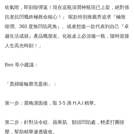
咗氣咁，即刻嘭彈返！現在這瓶澎潤神瓶現已上架，絕對係
抗老抗凹嘅終極救命核心！』 呢款特別推薦畀追求『極致
嘭潤、360 度無凹陷死角』、或者想搵一款代表到自己『卓
越生活成就』產品嘅朋友。化妝桌上必須備一瓶，隨時迎接
人生高光時刻！」

Ben 哥小建議：

「貴婦級輪廓充盈術」：

第一步：晨晚潔面後，取 3-5 滴 H.A.I 精華。

第二步：針對法令紋、蘋果肌、額頭凹陷處，輕柔打圈按
壓，幫助精華滲透吸收。
