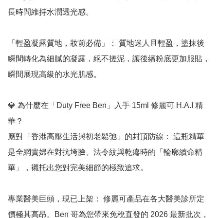
長時間維持水潤透光感。

「輕盈凝露質地，妝前必備」： 質地迷人且輕盈，塗抹後
瞬間轉化為細膩的凝露，絕不搓泥，讓後續粉底更加服貼，
瞬間展現高級的水光肌感。

💎 為什麼在「Duty Free Ben」入手 15ml 修麗可 H.A.I 精
華？

應對「香港高壓生活與初老鬆弛」的封頂防線： 這瓶精華
是全網貴婦在對抗垮臉、法令紋與乾癟時的「輪廓續命精
華」，襯托出您對完美細節的極致追求。

專業醫美巨頭，現已上架： 修麗可產品在各大醫美診所定
價極其高昂。Ben 哥為您帶來免稅直發的 2026 最新批次，