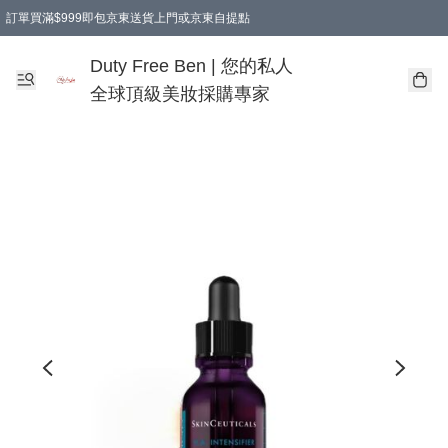
訂單買滿$999即包京東送貨上門或京東自提點
Duty Free Ben | 您的私人
全球頂級美妝採購專家