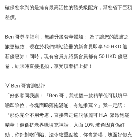
確保您拿到的是擁有最高活性的醫美級配方，幫您省下巨額
差價。

Ben 哥尊享福利，無縫升級奢華體驗： 為了讓您的護膚之
旅更極致，現在於我們網站註冊的新會員即享 50 HKD 迎
新優惠券！同時，現有會員介紹新會員都有 50 HKD 優惠
卷，結賬時直接抵扣，享受頂奢折上折！

💡 Ben 哥實測點評

「好多客同我講：『Ben 哥，我想搵一款精華係可以填平
啲凹陷位，令塊面睇落飽滿啲，有無推薦？』我一定話：
『那你完全不用考慮，直接帶走這瓶修麗可 H.A. 緊緻飽滿
精華！佢係抗老界嘅填充神話，入面 10% 玻色因真係好
勁，你針對啲凹陷、法令紋重點擦，你會驚嘆，塊面好似充