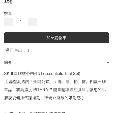
15g
數量
−
+
加至購物車
已售出： 1
簡介
−
SK-II 皇牌核心四件組 (Essentials Trial Set)

【 晶瑩剔透的「全能公式」：洗、淨、拍、抹。四款王牌
單品，將高濃度 PITERA™ 能量精準灌注肌底，讓您的肌
膚恢復健康代謝週期，重現豆腐般的嫩滑感 】
