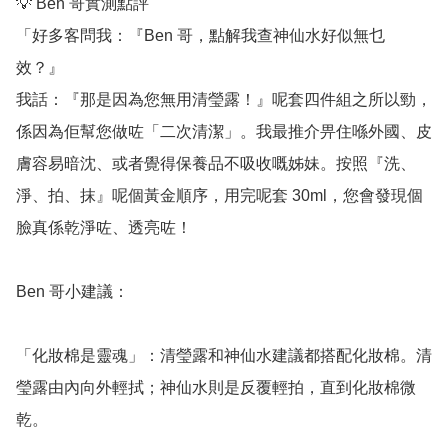
💡 Ben 哥實測點評

「好多客問我：『Ben 哥，點解我查神仙水好似無乜
效？』

我話：『那是因為您無用清瑩露！』呢套四件組之所以勁，
係因為佢幫您做咗「二次清潔」。我最推介畀住喺外國、皮
膚容易暗沈、或者覺得保養品不吸收嘅姊妹。按照『洗、
淨、拍、抹』呢個黃金順序，用完呢套 30ml，您會發現個
臉真係乾淨咗、透亮咗！

Ben 哥小建議：

「化妝棉是靈魂」：清瑩露和神仙水建議都搭配化妝棉。清
瑩露由內向外輕拭；神仙水則是反覆輕拍，直到化妝棉微
乾。
