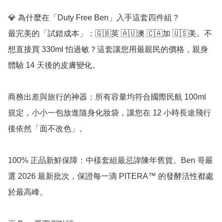
💎 為什麼在「Duty Free Ben」入手這套四件組？

最完美的「試錯成本」：🇬🇧英 🇦🇺澳 🇨🇦加 🇺🇸美。不
想直接買 330ml 怕過敏？這套讓您用最親民的價格，親身
體驗 14 天後的皮膚變化。

商務出差與旅行的神器：所有容量均符合國際民航 100ml 
規定，小小一包放進隨身化妝袋，讓您在 12 小時長途飛行
後依然「面不改色」。

100% 正品新鮮保障：中樣套組最忌諱陳年舊貨。Ben 哥嚴
選 2026 最新批次，保證每一滴 PITERA™ 的發酵活性都處
於最高峰。
