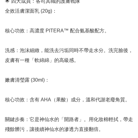
🌟 四大成員：各司其職的護膚戰隊

全效活膚潔面乳 (20g)：

核心功效：高濃度 PITERA™ 配合氨基酸配方。

洗感：泡沫細緻，能洗去污垢同時不帶走水分。洗完臉後，
皮膚有一種「軟綿綿」的高級感。

嫩膚清瑩露 (30ml)：

核心功效：含有 AHA（果酸）成分，溫和代謝老廢角質。

關鍵步奏：它是神仙水的「開路者」。用化妝棉輕拭，帶走
殘餘髒污，讓後續神仙水的滲透力直接翻倍。
