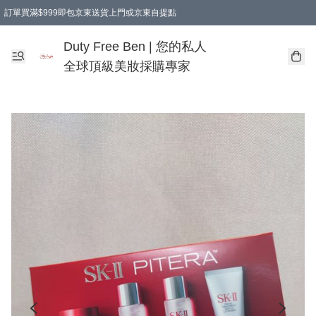
訂單買滿$999即包京東送貨上門或京東自提點
Duty Free Ben | 您的私人
全球頂級美妝採購專家