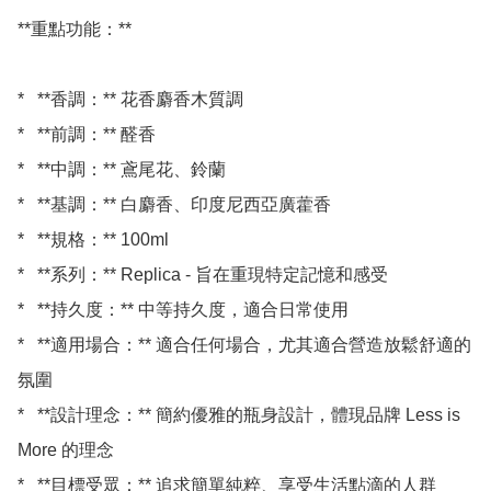
**重點功能：**

*   **香調：** 花香麝香木質調

*   **前調：** 醛香

*   **中調：** 鳶尾花、鈴蘭

*   **基調：** 白麝香、印度尼西亞廣藿香

*   **規格：** 100ml

*   **系列：** Replica - 旨在重現特定記憶和感受

*   **持久度：** 中等持久度，適合日常使用

*   **適用場合：** 適合任何場合，尤其適合營造放鬆舒適的
氛圍

*   **設計理念：** 簡約優雅的瓶身設計，體現品牌 Less is 
More 的理念
