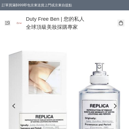
訂單買滿$999即包京東送貨上門或京東自提點
Duty Free Ben | 您的私人
全球頂級美妝採購專家