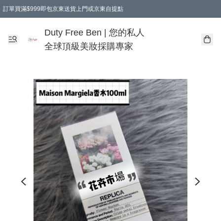
訂單買滿$999即包京東送貨上門或京東自提點
Duty Free Ben | 您的私人
全球頂級美妝採購專家