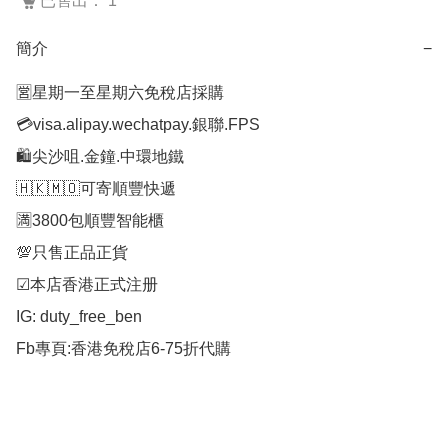
已售出： 1
簡介
−
🈺星期一至星期六免稅店採購

💳visa.alipay.wechatpay.銀聯.FPS

🛍️尖沙咀.金鐘.中環地鐵

🇭🇰🇲🇴可寄順豐快遞

🈵3800包順豐智能櫃

💯只售正品正貨

☑︎本店香港正式注册

IG: duty_free_ben
