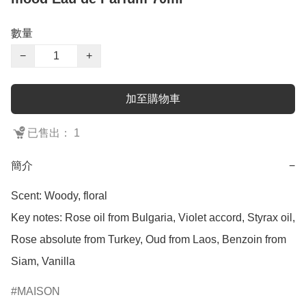
數量
−
+
加至購物車
已售出： 1
簡介
−
Scent: Woody, floral

Key notes: Rose oil from Bulgaria, Violet accord, Styrax oil, 
Rose absolute from Turkey, Oud from Laos, Benzoin from 
Siam, Vanilla
MAISON