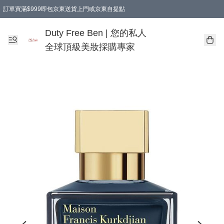
訂單買滿$999即包京東送貨上門或京東自提點
Duty Free Ben | 您的私人
全球頂級美妝採購專家