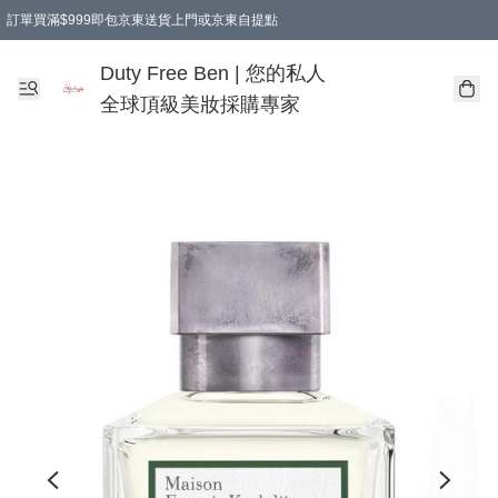
訂單買滿$999即包京東送貨上門或京東自提點
Duty Free Ben | 您的私人
全球頂級美妝採購專家