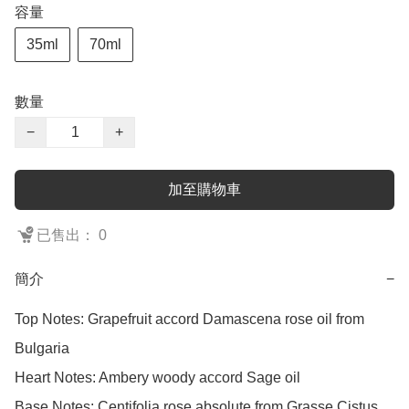
容量
35ml
70ml
數量
−
+
加至購物車
已售出： 0
簡介
−
Top Notes: Grapefruit accord Damascena rose oil from 
Bulgaria

Heart Notes: Ambery woody accord Sage oil

Base Notes: Centifolia rose absolute from Grasse Cistus 