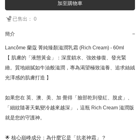
加至購物車
已售出： 0
簡介
−
Lancôme 蘭蔻 菁純臻顏滋潤乳霜 (Rich Cream) - 60ml

【 肌膚的「液態黃金」：深度鎖水、強效修復、發光緊
緻。質地細膩如牛油般滋潤，專為渴望極致滋養、追求絲絨
光澤感的肌膚打造 】

如果您在 英、澳、美、加 覺得「臉部乾到發紅、脫皮」、
「細紋隨著天氣變冷越來越深」，這瓶 Rich Cream 滋潤版 
就是您的守護神。

🌟 核心巔峰成分：為什麼它是「抗老神霜」？
