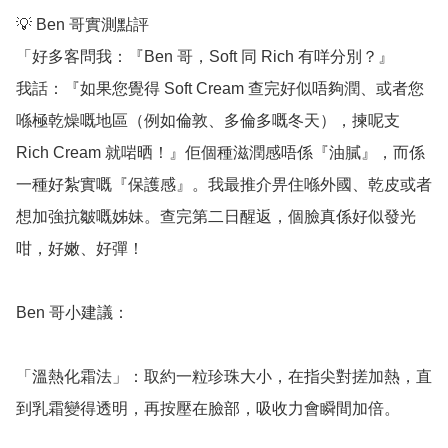
💡 Ben 哥實測點評

「好多客問我：『Ben 哥，Soft 同 Rich 有咩分別？』

我話：『如果您覺得 Soft Cream 查完好似唔夠潤、或者您
喺極乾燥嘅地區（例如倫敦、多倫多嘅冬天），揀呢支 
Rich Cream 就啱晒！』佢個種滋潤感唔係『油膩』，而係
一種好紮實嘅『保護感』。我最推介畀住喺外國、乾皮或者
想加強抗皺嘅姊妹。查完第二日醒返，個臉真係好似發光
咁，好嫩、好彈！

Ben 哥小建議：

「溫熱化霜法」：取約一粒珍珠大小，在指尖對搓加熱，直
到乳霜變得透明，再按壓在臉部，吸收力會瞬間加倍。
