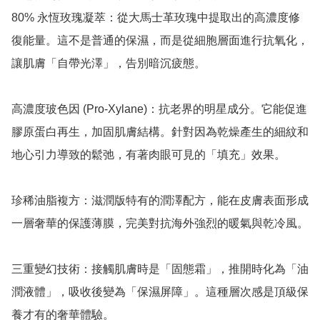
80% 永恆玫瑰凝萃：從大馬士革玫瑰中提取出的高濃度修
復能量。這不是普通的保濕，而是從細胞層面進行抗氧化，
讓肌膚「自帶光澤」，告別暗沉疲態。

高濃度玻色因 (Pro-Xylane)：抗老界的明星成分。它能促進
膠原蛋白再生，加固肌膚結構。針對因為乾燥產生的細紋和
地心引力導致的鬆弛，有著肉眼可見的「填充」效果。

珍稀油脂複方：滋潤版特有的潤澤配方，能在皮膚表面形成
一層奢華的保護薄膜，完美對抗海外強烈的暖氣與乾冷風。

三重變幻技術：接觸肌膚時是「固態霜」，推開時化為「油
潤液體」，吸收後變為「保濕屏障」。這種層次感是頂級保
養才有的奢華體驗。
