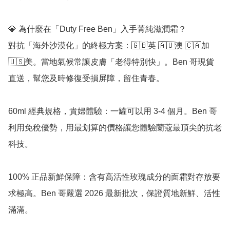
💎 為什麼在「Duty Free Ben」入手菁純滋潤霜？

對抗「海外沙漠化」的終極方案：🇬🇧英 🇦🇺澳 🇨🇦加 
🇺🇸美。當地氣候常讓皮膚「老得特別快」。Ben 哥現貨
直送，幫您及時修復受損屏障，留住青春。

60ml 經典規格，貴婦體驗：一罐可以用 3-4 個月。Ben 哥
利用免稅優勢，用最划算的價格讓您體驗蘭蔻最頂尖的抗老
科技。

100% 正品新鮮保障：含有高活性玫瑰成分的面霜對存放要
求極高。Ben 哥嚴選 2026 最新批次，保證質地新鮮、活性
滿滿。
