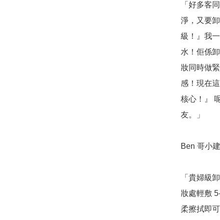
「好多客同
淨，又要卸
級！』我一定
水！佢係卸妝
妝同時做緊
感！現在這
核心！』 
友。」

Ben 哥小建
「貴婦級卸
妝處輕敷 
柔擦拭即可。