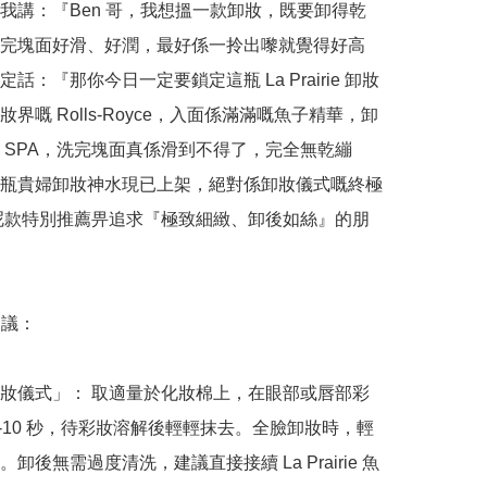
我講：『Ben 哥，我想搵一款卸妝，既要卸得乾
完塊面好滑、好潤，最好係一拎出嚟就覺得好高
話：『那你今日一定要鎖定這瓶 La Prairie 卸妝
界嘅 Rolls-Royce，入面係滿滿嘅魚子精華，卸
 SPA，洗完塊面真係滑到不得了，完全無乾繃
瓶貴婦卸妝神水現已上架，絕對係卸妝儀式嘅終極
呢款特別推薦畀追求『極致細緻、卸後如絲』的朋
議：

妝儀式」： 取適量於化妝棉上，在眼部或唇部彩
5-10 秒，待彩妝溶解後輕輕抹去。全臉卸妝時，輕
卸後無需過度清洗，建議直接接續 La Prairie 魚