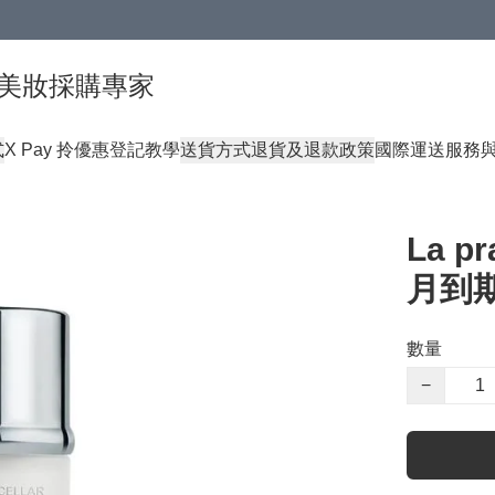
球頂級美妝採購專家
式
X Pay 拎優惠登記教學
送貨方式
退貨及退款政策
國際運送服務
La p
月到期
數量
−