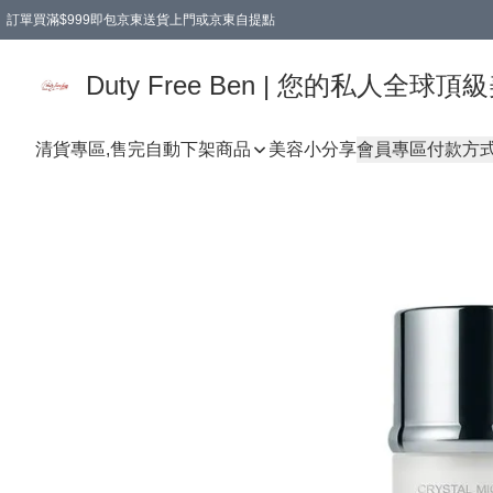
訂單買滿$999即包京東送貨上門或京東自提點
Duty Free Ben | 您的私人全
清貨專區,售完自動下架
商品
美容小分享
會員專區
付款方