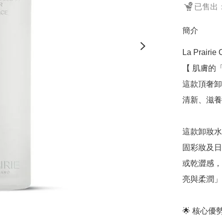
已售出：
簡介
La Prairie 
【 肌膚的
這款頂奢卸
清新、滋養
這款卸妝水
固彩妝及日
或乾澀感，
亮與柔潤」
🌟 核心