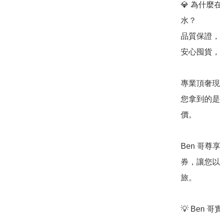
💎 為什麼在「
水？

品質保證，效
安心囤貨，
專業頂奢現
您拿到的是
價。

Ben 哥尊
券，讓您以最
旅。

💡 Ben 