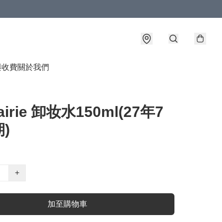
與收費
關於我們
rairie 卸妆水150ml(27年7
)
+
加至購物車