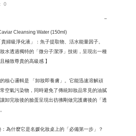
 0
−
Caviar Cleansing Water (150ml)

「貴婦級淨化液」：魚子提取物、活水能量因子。
妝水透過獨特的「微分子潔淨」技術，呈現出一種
且極致尊貴的高級感 】

的核心邏輯是 「卸妝即養膚」。它能迅速溶解頑
常空氣污染物，同時避免了傳統卸妝品常見的油膩
讓卸完妝後的臉蛋呈現出彷彿剛做完護膚後的「透
。

優勢：為什麼它是名媛化妝桌上的「必備第一步」？
