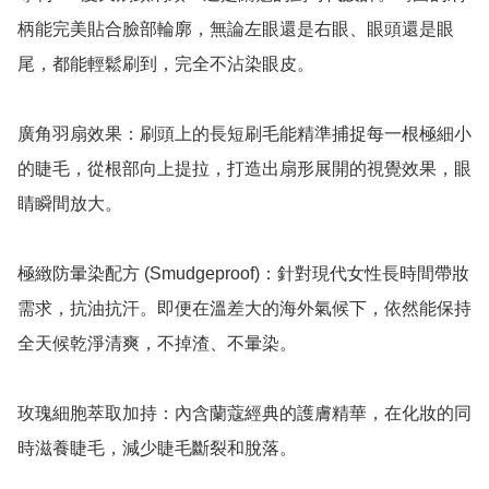
柄能完美貼合臉部輪廓，無論左眼還是右眼、眼頭還是眼
尾，都能輕鬆刷到，完全不沾染眼皮。

廣角羽扇效果：刷頭上的長短刷毛能精準捕捉每一根極細小
的睫毛，從根部向上提拉，打造出扇形展開的視覺效果，眼
睛瞬間放大。

極緻防暈染配方 (Smudgeproof)：針對現代女性長時間帶妝
需求，抗油抗汗。即便在溫差大的海外氣候下，依然能保持
全天候乾淨清爽，不掉渣、不暈染。

玫瑰細胞萃取加持：內含蘭蔻經典的護膚精華，在化妝的同
時滋養睫毛，減少睫毛斷裂和脫落。
