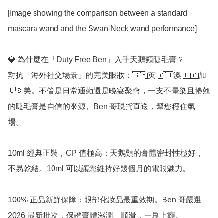
[Image showing the comparison between a standard 
mascara wand and the Swan-Neck wand performance]

💎 為什麼在「Duty Free Ben」入手天鵝頸睫毛膏？

對抗「海外社交場景」的完美眼妝：🇬🇧英 🇦🇺澳 🇨🇦加 
🇺🇸美。不管是日常通勤還是晚宴聚會，一支不暈染且捲翹
的睫毛膏是自信的來源。Ben 哥現貨直送，幫您穩住氣
場。

10ml 經典正裝，CP 值極高：天鵝頸的膏體密封性極好，
不易乾結。10ml 可以讓您維持好幾個月的電眼魅力。

100% 正品新鮮保障：眼部化妝品最重效期。Ben 哥嚴選 
2026 最新批次，保證膏體濕潤、順滑，一刷上癮。
