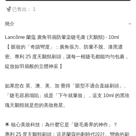
已售出： 1
簡介
−
Lancôme 蘭蔻 廣角羽扇防暈染睫毛膏 (天鵝頸) - 10ml

【 眼妝的「奇蹟彎度」：廣角張力、防暈不脫、漆黑濃
密。專利 25 度天鵝頸刷頭，讓每一根睫毛都能均勻包裹，
綻放如羽扇般的立體神采 】

如果您在 英、澳、美、加 覺得「眼型不適合直線刷頭」、
「睫毛容易塌陷」或是「下午就暈妝」，這支 10ml 的黑玫
瑰天鵝頸就是您的美妝救星。

🌟 核心美妝科技：為什麼它是「睫毛膏界的神作」？

專利 25 度天鵝頸刷頭：這是蘭蔻的劃時代設計。彎曲的刷