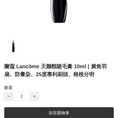
蘭蔻 Lancôme 天鵝頸睫毛膏 10ml | 廣角羽
扇、防暈染、25度專利刷頭、根根分明
數量
−
+
加至購物車