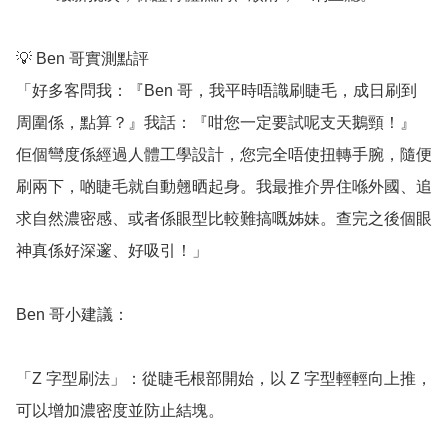
💡 Ben 哥實測點評

「好多客問我：『Ben 哥，我平時唔識刷睫毛，成日刷到
周圍係，點算？』我話：『咁您一定要試呢支天鵝頸！』 
佢個彎度係經過人體工學設計，您完全唔使扭轉手腕，隨便
刷兩下，啲睫毛就自動翹晒起身。我最推介畀住喺外國、追
求自然濃密感、或者係眼型比較難搞嘅姊妹。查完之後個眼
神真係好深邃、好吸引！」

Ben 哥小建議：

「Z 字型刷法」：從睫毛根部開始，以 Z 字型輕輕向上推，
可以增加濃密度並防止結塊。
