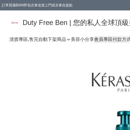
訂單買滿$999即包京東送貨上門或京東自提點
Duty Free Ben | 您的私人全
清貨專區,售完自動下架
商品
美容小分享
會員專區
付款方