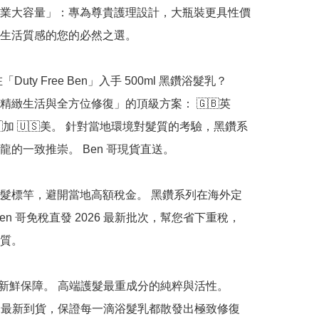
l 專業大容量」：專為尊貴護理設計，大瓶裝更具性價
生活質感的您的必然之選。

「Duty Free Ben」入手 500ml 黑鑽浴髮乳？

精緻生活與全方位修復」的頂級方案： 🇬🇧英 
🇨🇦加 🇺🇸美。 針對當地環境對髮質的考驗，黑鑽系
龍的一致推崇。 Ben 哥現貨直送。

髮標竿，避開當地高額稅金。 黑鑽系列在海外定
en 哥免稅直發 2026 最新批次，幫您省下重稅，
質。

正品新鮮保障。 高端護髮最重成分的純粹與活性。 
嚴選最新到貨，保證每一滴浴髮乳都散發出極致修復