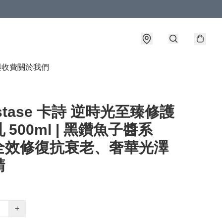
與收費
關於我們
astase 卡詩 逆時光至臻修護
 500ml | 黑鑽魚子醬系
全效修復抗衰老、奢華光澤
精
+