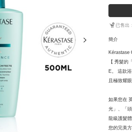
已售出：
簡介
Kérastase 
【 秀髮的
E。 這款
且極致耀眼
如果您在 
光」、「頭
龍級護髮體
您的完美方