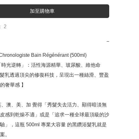
加至購物車
 2
−
Chronologiste Bain Régénérant (500ml)

「時光逆轉」：活性海源精華、玻尿酸、維他命 
浴髮乳透過頂尖的修復科技，呈現出一種絲滑、豐盈
的奢華感 】

英、澳、美、加 覺得「秀髮失去活力、顯得暗淡無
皮感到乾燥不適」或是「追求一種全球最頂級的沙
驗」，這瓶 500ml 專業大容量 的黑鑽浴髮乳就是
案。
