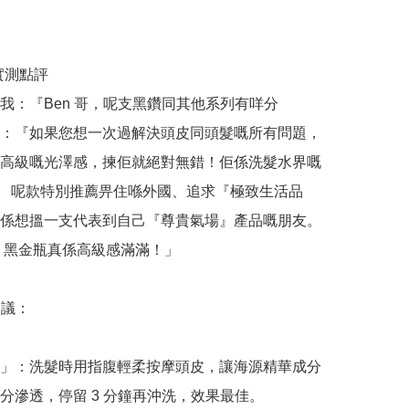
哥實測點評

我：『Ben 哥，呢支黑鑽同其他系列有咩分
：『如果您想一次過解決頭皮同頭髮嘅所有問題，
高級嘅光澤感，揀佢就絕對無錯！佢係洗髮水界嘅 
s！』 呢款特別推薦畀住喺外國、追求『極致生活品
係想搵一支代表到自己『尊貴氣場』產品嘅朋友。 
ml 黑金瓶真係高級感滿滿！」

議：

」：洗髮時用指腹輕柔按摩頭皮，讓海源精華成分
分滲透，停留 3 分鐘再沖洗，效果最佳。
