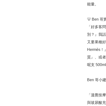
能量。

💡 Ben 
「好多客問
別？』我話
又要果種好
Hermè
質』、或者
呢支 500
Ben 哥小建
「溫覺按摩
與玻尿酸充