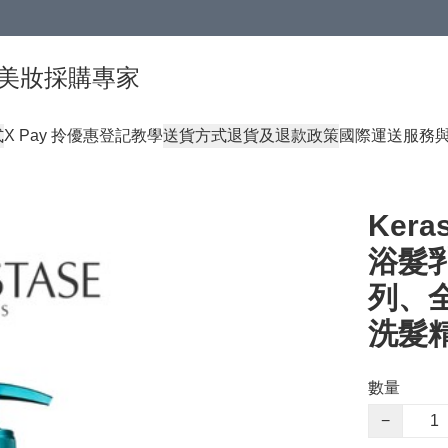
球頂級美妝採購專家
式
X Pay 拎優惠登記教學
送貨方式
退貨及退款政策
國際運送服務
Ker
浴髮乳
列、
洗髮
數量
−