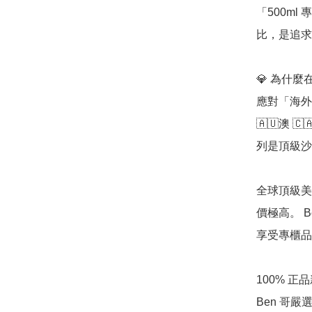
「500m
比，是追求
💎 為什麼在
應對「海外
🇦🇺澳 
列是頂級沙
全球頂級美
價極高。 B
享受專櫃品
100% 
Ben 哥