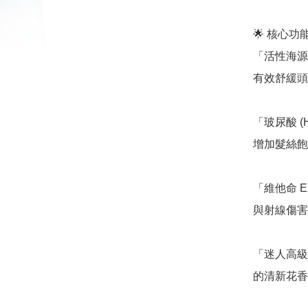
🌟 核心
「活性海源精
有效舒緩頭
「玻尿酸 (
增加髮絲飽
「維他命 E
與射線傷害
「迷人高級
的清新花香