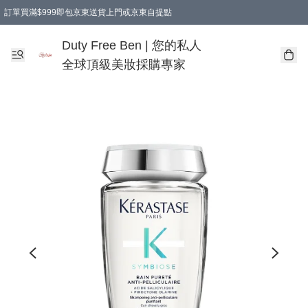
訂單買滿$999即包京東送貨上門或京東自提點
Duty Free Ben | 您的私人
全球頂級美妝採購專家