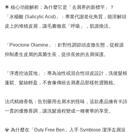
🌟 核心功能解析：為什麼它是「去屑界的新標竿」？

「水楊酸 (Salicylic Acid)」：專業代謝老化角質，能溶解頭
皮上的堆積皮屑，讓毛囊徹底「呼吸」，肌源煥活。

「Piroctone Olamine」：針對性調節頭皮微生態，從根源
抑制產生皮屑的真菌生長，提供長效的去屑保護。

「淨透控油質地」：專為油性或混合性頭皮設計，洗後髮根
蓬鬆、髮絲輕盈，不會像傳統去屑產品那樣乾澀難梳。

法式精緻香氛：告別藥用去屑水的怪味，這款產品擁有卡詩
一貫的優雅香調，讓洗髮過程變成一種奢華的享受。

💎 為什麼在「Duty Free Ben」入手 Symbiose 潔淨去屑浴