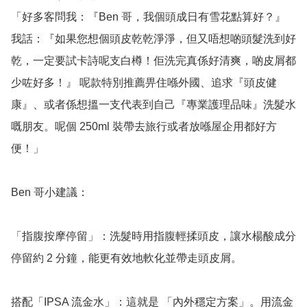
「好多客問我：『Ben 哥，我個頭成日有雪花點算好？』
我話：『如果您想個頭皮乾乾淨淨，但又唔想啲頭髮洗到好
乾，一定要試卡詩呢支白樽！佢洗完真係好清爽，啲皮屑都
少咗好多！』 呢款特別推薦畀住喺外國、追求『頭皮健
康』、或者係想搵一支代表到自己『專業護理品味』洗髮水
嘅朋友。呢個 250ml 裝帶去旅行或者放喺屋企用都好方
便！」

Ben 哥小建議：

「指腹按摩停留」：洗髮時用指腹輕揉頭皮，讓水楊酸成分
停留約 2 分鐘，能更有效地軟化並帶走頭皮屑。

搭配「IPSA 流金水」：這就是 「內外穩定方案」。用流金