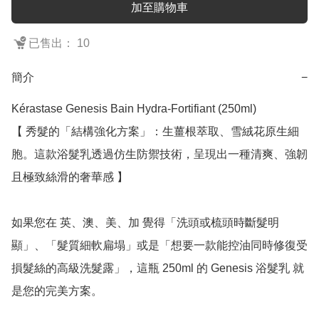
加至購物車
已售出： 10
簡介
−
Kérastase Genesis Bain Hydra-Fortifiant (250ml)

【 秀髮的「結構強化方案」：生薑根萃取、雪絨花原生細
胞。這款浴髮乳透過仿生防禦技術，呈現出一種清爽、強韌
且極致絲滑的奢華感 】

如果您在 英、澳、美、加 覺得「洗頭或梳頭時斷髮明
顯」、「髮質細軟扁塌」或是「想要一款能控油同時修復受
損髮絲的高級洗髮露」，這瓶 250ml 的 Genesis 浴髮乳 就
是您的完美方案。
