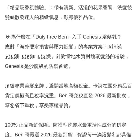
「精品級香氛體驗」：帶有清新、活潑的花果香調，洗髮後
髮絲散發迷人的精緻氣息，彰顯優雅品位。

💎 為什麼在「Duty Free Ben」入手 Genesis 浴髮乳？

應對「海外硬水損害與壓力斷髮」的專業方案：🇬🇧英 
🇦🇺澳 🇨🇦加 🇺🇸美。針對當地水質對脆弱髮絲的考驗，
Genesis 是沙龍級的防禦首選。

頂級專業美髮皇牌，避開當地高額稅金。卡詩在國外精品百
貨定價極高且稅率沉重。Ben 哥免稅直發 2026 最新批次，
幫您省下重稅，享受專櫃品質。

100% 正品新鮮保障。防護型洗髮水最重活性成分的穩定
度。Ben 哥嚴選 2026 最新到貨，保證每一滴浴髮乳都具備