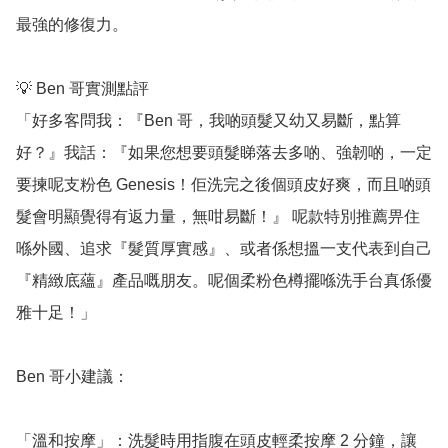
最強的修復力。

💡 Ben 哥實測點評

「好多客問我：『Ben 哥，我啲頭髮又幼又易斷，點算
好？』我話：『如果您想要頭髮睇落去多啲、強韌啲，一定
要揀呢支粉色 Genesis！佢洗完之後個頭皮好爽，而且啲頭
髮會明顯覺得有返力量，無咁易斷！』 呢款特別推薦畀住
喺外國、追求『髮質厚實感』、或者係想搵一支代表到自己
『精緻底蘊』產品嘅朋友。呢個柔粉色樽擺喺洗手台真係優
雅十足！」

Ben 哥小建議：

「溫和按摩」：洗髮時用指腹在頭皮輕柔按摩 2 分鐘，讓