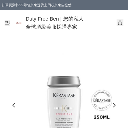
訂單買滿$999即包京東送貨上門或京東自提點
Duty Free Ben | 您的私人
全球頂級美妝採購專家