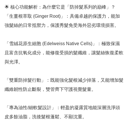
🌟 核心功能解析：為什麼它是「防掉髮系列的巔峰」？

「生薑根萃取 (Ginger Root)」：具備卓越的保護力，能加
強髮絲的日常抵禦力，保護秀髮免受海外惡劣環境損害。

「雪絨花原生細胞 (Edelweiss Native Cells)」：極致保濕
且富含抗氧化成分，能修復受損的髮纖維，讓髮絲恢復柔軟
與光澤。

「雙重防掉髮行動」：既能強化髮根減少掉落，又能增加髮
纖維韌性防止斷裂，雙管齊下守護視覺髮量。

「專為油性/細軟髮設計」：輕盈的凝露質地能深層洗淨頭
皮多餘油脂，洗後髮根蓬鬆、不顯沈重。
