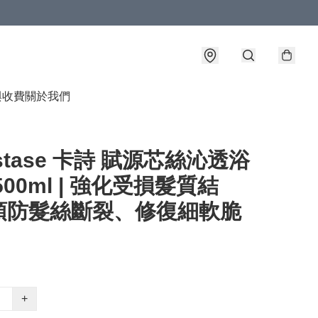
與收費
關於我們
astase 卡詩 賦源芯絲沁透浴
500ml | 強化受損髮質結
預防髮絲斷裂、修復細軟脆
+