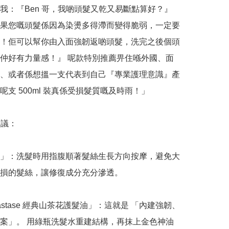
我：『Ben 哥，我啲頭髮又乾又易斷點算好？』
果您嘅頭髮係因為染燙多得滯而變得脆弱，一定要
！佢可以幫你由入面強韌返啲頭髮，洗完之後個頭
仲好有力量感！』 呢款特別推薦畀住喺外國、面
、或者係想搵一支代表到自己『專業護理意識』產
支 500ml 裝真係受損髮質嘅及時雨！」

議：

」：洗髮時用指腹順著髮絲生長方向按摩，避免大
損的髮絲，讓修復成分充分滲透。

astase 經典山茶花護髮油」：這就是 「內建強韌、
案」。 用綠瓶洗髮水重建結構，再抹上金色神油