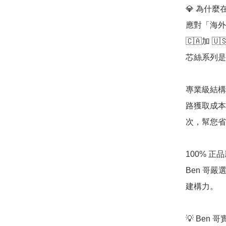
💎 為什麼在
應對「海外硬
🇨🇦加
芯絲系列是
專業級結構
路獲取成本高
次，幫您省
100% 
Ben 哥
建構力。

💡 Ben 