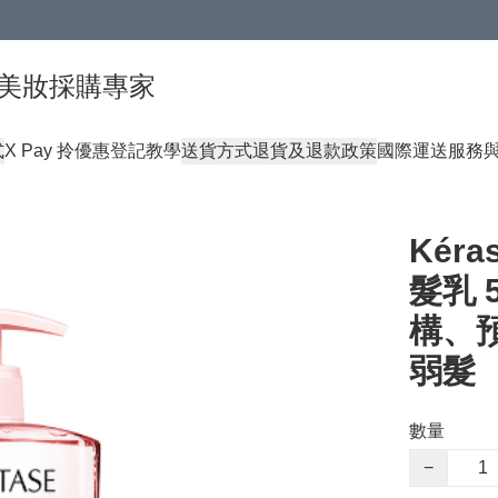
球頂級美妝採購專家
式
X Pay 拎優惠登記教學
送貨方式
退貨及退款政策
國際運送服務
Kér
髮乳 
構、
弱髮
數量
−