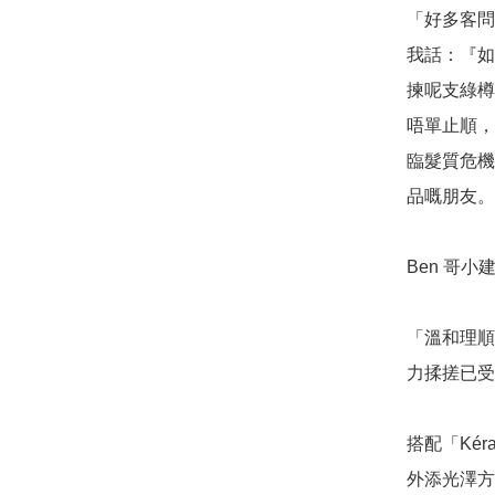
「好多客問
我話：『如
揀呢支綠樽
唔單止順，
臨髮質危機
品嘅朋友。呢
Ben 哥小建
「溫和理順
力揉搓已受
搭配「Kér
外添光澤方