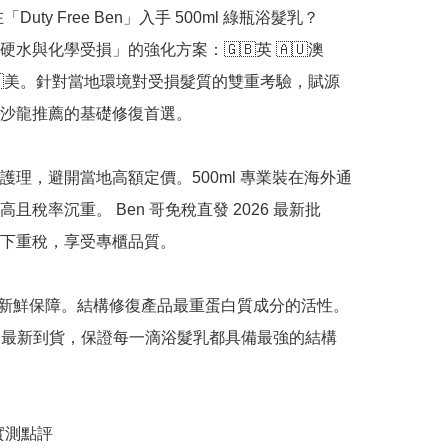
「Duty Free Ben」入手 500ml 綠瓶浴髮乳？

水與化學受損」的強化方案：🇬🇧英 🇦🇺澳 
 🇺🇸美。針對當地環境對受損髮質的雙重考驗，賦源
沙龍推薦的基礎修復首選。

護理，避開當地高額定價。500ml 專業裝在海外通
且稅率沉重。 Ben 哥免稅直發 2026 最新批
下重稅，享受專櫃品質。

正品新鮮保障。結構修復產品最重蛋白質成分的活性。 
嚴選最新到貨，保證每一滴浴髮乳都具備最強的結構
哥實測點評
