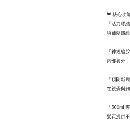
🌟 核心
「活力膠結物
填補髮纖維
「神經醯胺 
內部養分，
「預防斷裂
在視覺與觸
「500m
髮質提供不