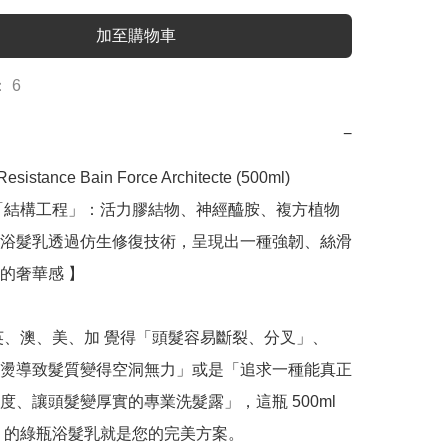
加至購物車
 6
−
esistance Bain Force Architecte (500ml)

「結構工程」：活力膠結物、神經醯胺、複方植物
浴髮乳透過仿生修復技術，呈現出一種強韌、絲滑
的奢華感 】

英、澳、美、加 覺得「頭髮容易斷裂、分叉」、
燙導致髮質變得空洞無力」或是「追求一種能真正
度、讓頭髮變厚實的專業洗髮露」，這瓶 500ml 
 的綠瓶浴髮乳就是您的完美方案。
