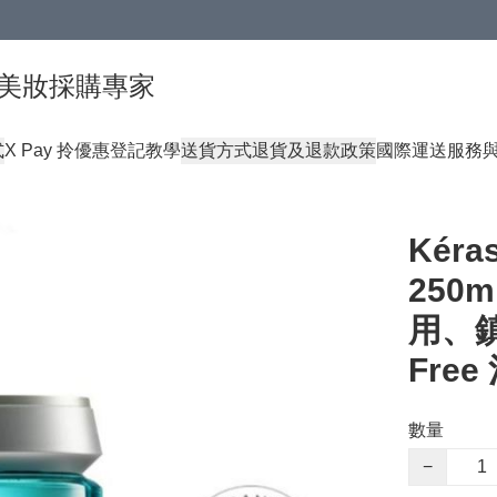
球頂級美妝採購專家
式
X Pay 拎優惠登記教學
送貨方式
退貨及退款政策
國際運送服務
Kér
250
用、
Fre
數量
−