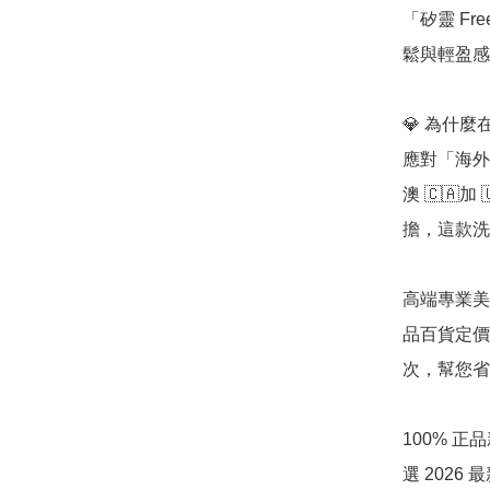
「矽靈 F
鬆與輕盈感
💎 為什麼在
應對「海外
澳 🇨🇦
擔，這款洗
高端專業美
品百貨定價極
次，幫您省
100% 
選 202