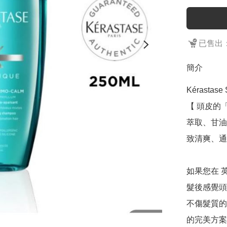
已售出：
簡介
Kérastase 
【 頭皮的「
萃取、甘油
致清爽、通
如果您在 
髮後感覺頭
不傷髮質的
的完美方案