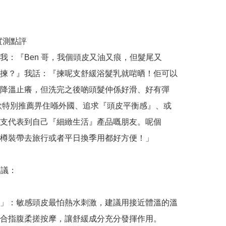
哥實測點評

我：『Ben 哥，我個頭皮又油又痕，但髮尾又
揀？』我話：『揀呢支舒緩浴髮乳就啱晒！佢可以
降溫止癢，但洗完之後啲頭髮仲係好滑、好有彈
款特別推薦畀住喺外國、追求『頭皮平衡感』、或
支代表到自己『細緻生活』產品嘅朋友。呢個 
 藍色樽裝帶去旅行或者平日換季用都好方便！」

議：

」：敏感頭皮最怕熱水刺激，建議用接近體溫的溫
合指腹柔搓按摩，讓舒緩成分充分發揮作用。
