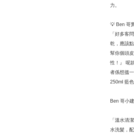
力。

💡 Ben 
「好多客問
乾，應該點
幫你個頭皮
性！』 呢
者係想搵一
250ml
Ben 哥小建
「溫水清潔
水洗髮，配