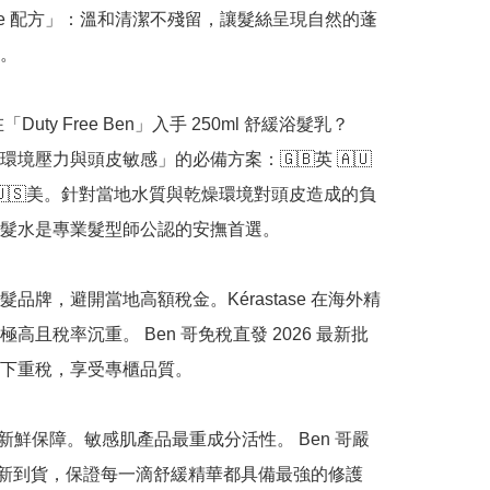
ree 配方」：溫和清潔不殘留，讓髮絲呈現自然的蓬
。

「Duty Free Ben」入手 250ml 舒緩浴髮乳？

環境壓力與頭皮敏感」的必備方案：🇬🇧英 🇦🇺
加 🇺🇸美。針對當地水質與乾燥環境對頭皮造成的負
髮水是專業髮型師公認的安撫首選。

髮品牌，避開當地高額稅金。Kérastase 在海外精
高且稅率沉重。 Ben 哥免稅直發 2026 最新批
下重稅，享受專櫃品質。

正品新鮮保障。敏感肌產品最重成分活性。 Ben 哥嚴
6 最新到貨，保證每一滴舒緩精華都具備最強的修護