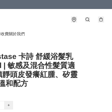
與收費
關於我們
astase 卡詩 舒緩浴髮乳
ml | 敏感及混合性髮質適
鎮靜頭皮發癢紅腫、矽靈
e 溫和配方
+