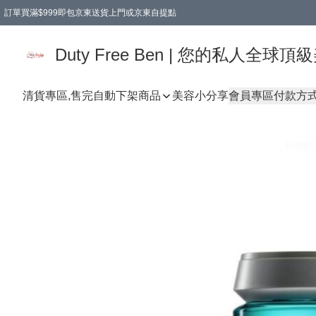
訂單買滿$999即包京東送貨上門或京東自提點
Duty Free Ben | 您的私人全
清貨專區,售完自動下架
商品
美容小分享
會員專區
付款方