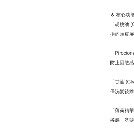
🌟 核心
「胡桃油 (
損的頭皮屏
「Piroc
防止因敏感
「甘油 (G
保洗髮後維
「薄荷精華
癢感，洗髮