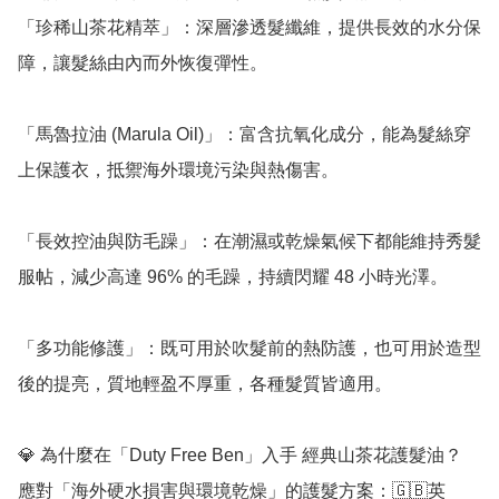
「珍稀山茶花精萃」：深層滲透髮纖維，提供長效的水分保
障，讓髮絲由內而外恢復彈性。

「馬魯拉油 (Marula Oil)」：富含抗氧化成分，能為髮絲穿
上保護衣，抵禦海外環境污染與熱傷害。

「長效控油與防毛躁」：在潮濕或乾燥氣候下都能維持秀髮
服帖，減少高達 96% 的毛躁，持續閃耀 48 小時光澤。

「多功能修護」：既可用於吹髮前的熱防護，也可用於造型
後的提亮，質地輕盈不厚重，各種髮質皆適用。

💎 為什麼在「Duty Free Ben」入手 經典山茶花護髮油？

應對「海外硬水損害與環境乾燥」的護髮方案：🇬🇧英 