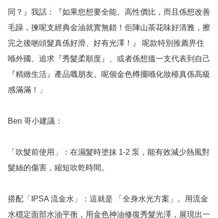
同？』我話：『如果您想要全能、高性價比，而且係想改善
毛躁，揀呢支經典金油就實無錯！佢陣山茶花味好清雅，擦
完之後啲頭髮真係好滑、好有光澤！』 呢款特別推薦畀住
喺外國、追求『秀髮柔順度』、或者係想搵一支代表到自己
『精緻生活』產品嘅朋友。呢個金色樽擺喺化妝檯真係高級
感滿滿！」

Ben 哥小建議：

「吹髮前使用」：在濕髮時塗抹 1-2 泵，能有效減少熱風對
髮絲的傷害，縮短吹乾時間。

搭配「IPSA 流金水」：這就是 「全身水光方案」。用流金
水穩定面部水油平衡，用金色神油修復秀髮光澤，展現出一