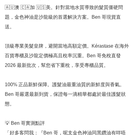
🇦🇺澳 🇨🇦加 🇺🇸美。針對當地水質導致的髮質僵硬問
題，金色神油是沙龍級的首選解決方案。Ben 哥現貨直
送。

頂級專業美髮皇牌，避開當地高額定價。Kérastase 在海外
百貨專櫃及沙龍定價極高且稅率沉重。Ben 哥免稅直發 
2026 最新批次，幫您省下重稅，享受專櫃品質。

100% 正品新鮮保障。護髮油最重油質的新鮮度與香氣。
Ben 哥嚴選最新到貨，保證每一滴精華都處於最佳護髮狀
態。

💡 Ben 哥實測點評

「好多客問我：『Ben 哥，呢支金色神油同黑鑽油有咩唔