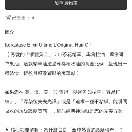
加至購物車
已售出： 4
簡介
−
Kérastase Elixir Ultime L'Original Hair Oil

【 秀髮的「液體黃金」：山茶花精萃、馬魯拉油、摩洛哥
堅果油。這款精華油透過珍稀植物油的黃金比例，呈現出一
種絲滑、輕盈且極致耀眼的奢華感 】

如果您在 英、澳、美、加 覺得「髮尾乾如枯草、容易打
結」、「漂染後失去光澤」或是「追求一種不粘膩、能瞬間
吸收的頂級護髮質感」，這瓶經典神油就是您的完美方案。

🌟 核心功能解析：為什麼它是「全球熱賣的護髮傳奇」？
