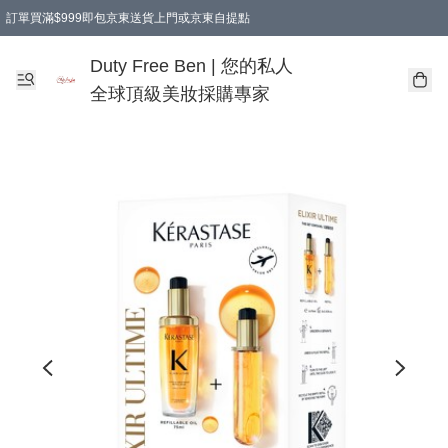
訂單買滿$999即包京東送貨上門或京東自提點
Duty Free Ben | 您的私人
全球頂級美妝採購專家