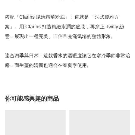
搭配「Clarins 賦活精華粉底」：這就是 「法式優雅方
案」。用 Clarins 打造精緻水潤的底妝，再穿上 Twilly 絲
意，展現出一種完美、自信且充滿氣場的整體形象。

適合四季與日常：這款香水的溫暖度讓它在寒冷季節非常治
癒，而生薑的清新也適合在春夏季使用。
你可能感興趣的商品