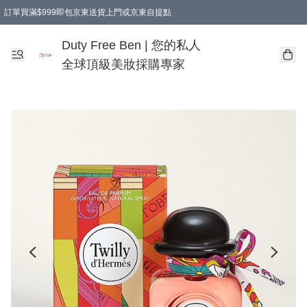
訂單買滿$999即包京東送貨上門或京東自提點
Duty Free Ben | 您的私人
全球頂級美妝採購專家