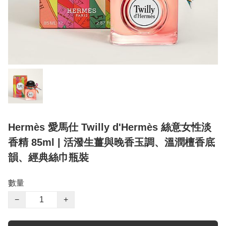
Hermès 愛馬仕 Twilly d'Hermès 絲意女性淡
香精 85ml | 活潑生薑與晚香玉調、溫潤檀香底
韻、經典絲巾瓶裝
數量
−
+