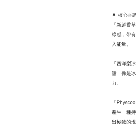
🌟 核心
「新鮮香草組
綠感，帶有
入能量。

「西洋梨冰沙
甜，像是冰
力。

「Phys
產生一種持
出極致的現