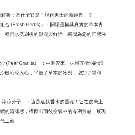
香調解析：為什麼它是「現代男士的新經典」？

合 (Fresh Herbs)」：開場是極其真實的草本青
一種雨水洗刷後的濕潤與鮮活，瞬間為您的官感注
 (Pear Granita)」：中調帶來一抹極其微弱的清
沙般沁涼入心，平衡了草本的冷冽，增加了親和
cool 冰涼分子」：這是這款香水的靈魂！它在皮膚上
續的清涼感，模擬出雨後空氣中的冷冽質感，展現
代工藝。
