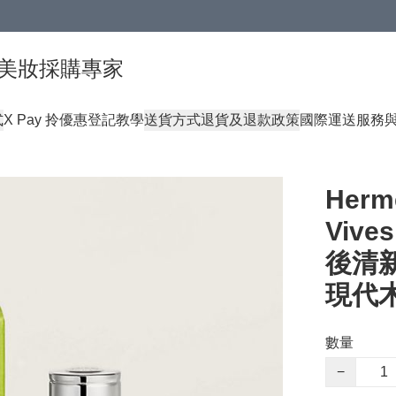
球頂級美妝採購專家
式
X Pay 拎優惠登記教學
送貨方式
退貨及退款政策
國際運送服務
Herm
Vive
後清
現代
數量
−