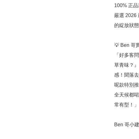
100% 正
嚴選 20
的綻放狀態
💡 Ben 
「好多客問
草青味？』
感！聞落去
呢款特別推
全天候都啱
常有型！」

Ben 哥小建