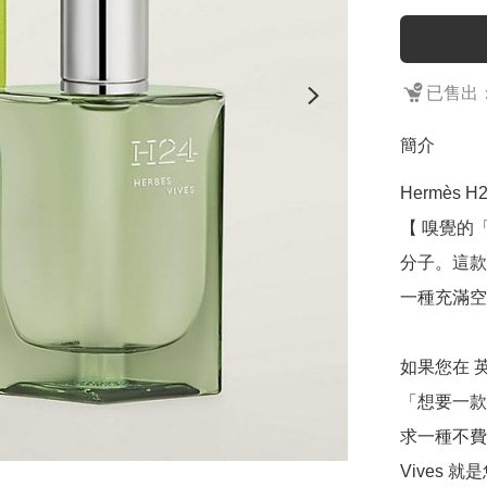
已售出：
簡介
Hermès H24
【 嗅覺的「
分子。這款
一種充滿空
如果您在 
「想要一款
求一種不費力
Vives 