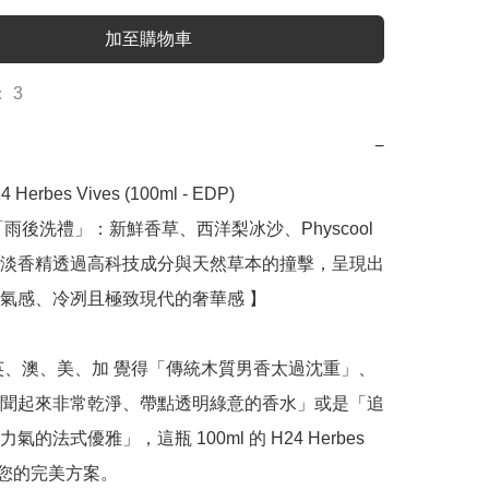
加至購物車
 3
−
 Herbes Vives (100ml - EDP)

雨後洗禮」：新鮮香草、西洋梨冰沙、Physcool 
淡香精透過高科技成分與天然草本的撞擊，呈現出
氣感、冷冽且極致現代的奢華感 】

英、澳、美、加 覺得「傳統木質男香太過沈重」、
聞起來非常乾淨、帶點透明綠意的香水」或是「追
氣的法式優雅」，這瓶 100ml 的 H24 Herbes 
就是您的完美方案。
