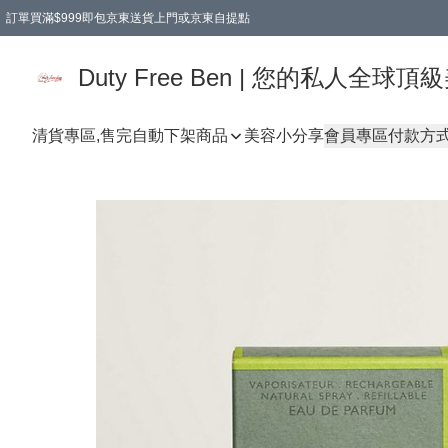
訂單買滿$999即包京東送貨上門或京東自提點
Duty Free Ben | 您的私人全
清貨專區,售完自動下架
商品
美容小分享
會員專區
付款方