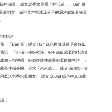
品新鮮保障。 綠意調香水最重「鮮活感」。 Ben 哥
26 最新到貨，保證草本與冰涼分子的層次處於最完美
。

哥實測點評

我：『Ben 哥，呢支 H24 綠色樽陣味會唔會好似
我話：『佢係一種好乾淨、好有高級感嘅雨後清爽
成個人精神晒，好似換咗件新燙好嘅白恤衫咁！』 
薦畀住喺外國、追求『未來感』、或者係想搵一支
用嘅活力香水嘅朋友。 呢支 100ml 綠色樽真係非
議：
