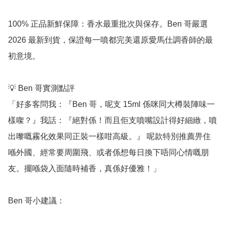
100% 正品新鮮保障：香水最重批次與保存。Ben 哥嚴選 
2026 最新到貨，保證每一噴都完美還原愛馬仕調香師的最
初意境。

💡 Ben 哥實測點評

「好多客問我：『Ben 哥，呢支 15ml 係咪同大樽裝陣味一
樣㗎？』我話：『絕對係！而且佢支噴嘴設計得好細緻，噴
出嚟嘅霧化效果同正裝一樣咁高級。』 呢款特別推薦畀住
喺外國、經常要周圍飛、或者係想每日換下唔同心情嘅朋
友。擺喺袋入面隨時補香，真係好優雅！」

Ben 哥小建議：
