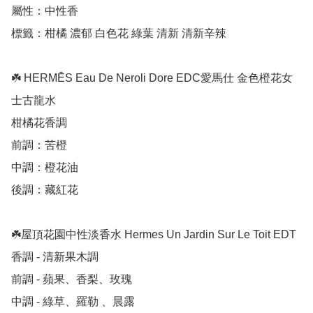
屬性：中性香 

標籤：柑橘 濃郁 白色花 綠葉 清新 清新辛辣

☘️ HERMĒS Eau De Neroli Dore EDC愛馬仕 金色橙花女
士古龍水

柑橘花香調

前調：苦橙

中調：橙花油

後調：藏紅花

☘️屋頂花園中性淡香水 Hermes Un Jardin Sur Le Toit EDT 

香調 - 清新果木調 

前調 - 蘋果、香梨、玫瑰 

中調 - 綠草、羅勒 、晨露 
