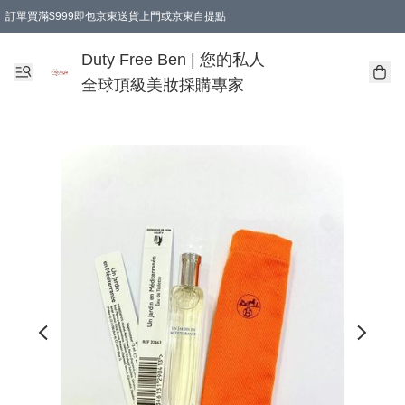
訂單買滿$999即包京東送貨上門或京東自提點
Duty Free Ben | 您的私人
全球頂級美妝採購專家