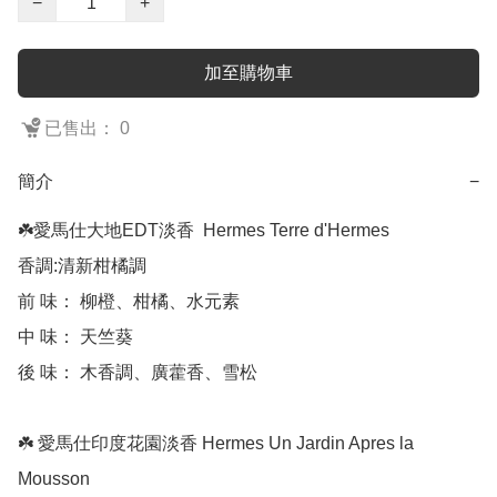
−
+
加至購物車
已售出： 0
簡介
−
☘️愛馬仕大地EDT淡香  Hermes Terre d'Hermes

香調:清新柑橘調 

前 味： 柳橙、柑橘、水元素 

中 味： 天竺葵 

後 味： 木香調、廣藿香、雪松

☘️ 愛馬仕印度花園淡香 Hermes Un Jardin Apres la 
Mousson
