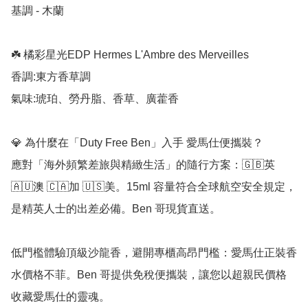
基調 - 木蘭

☘️ 橘彩星光EDP Hermes L'Ambre des Merveilles

香調:東方香草調

氣味:琥珀、勞丹脂、香草、廣藿香

💎 為什麼在「Duty Free Ben」入手 愛馬仕便攜裝？

應對「海外頻繁差旅與精緻生活」的隨行方案：🇬🇧英 
🇦🇺澳 🇨🇦加 🇺🇸美。15ml 容量符合全球航空安全規定，
是精英人士的出差必備。Ben 哥現貨直送。

低門檻體驗頂級沙龍香，避開專櫃高昂門檻：愛馬仕正裝香
水價格不菲。Ben 哥提供免稅便攜裝，讓您以超親民價格
收藏愛馬仕的靈魂。
