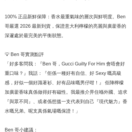
100% 正品新鮮保障：香水最重氣味的層次與鮮明度。Ben 
哥嚴選 2026 最新到貨，保證意大利檸檬的亮麗與廣藿香的
深邃處於最完美的平衡狀態。

💡 Ben 哥實測點評

「好多客問我：『Ben 哥，Gucci Guilty For Him 會唔會好
重口味？』我話：『佢係一種好有自信、好 Sexy 嘅高級
感，好似一個好識著衫、好有品味嘅男仔咁！』 佢陣檸檬
加廣藿香味真係做得好有磁性。我最推介畀住喺外國、追求
『與眾不同』、或者係想搵一支代表到自己『現代魅力』香
水嘅兄弟。呢支真係氣場嘅保證！」

Ben 哥小建議：
