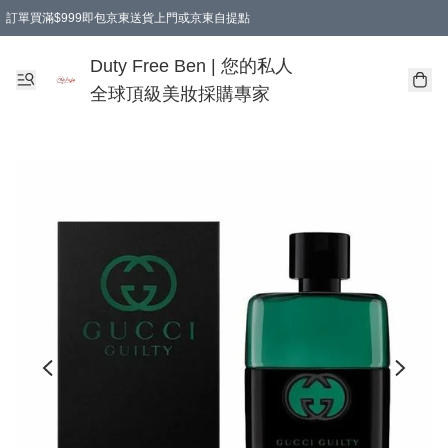
訂單買滿$999即包京東送貨上門或京東自提點
Duty Free Ben | 您的私人
全球頂級美妝採購專家