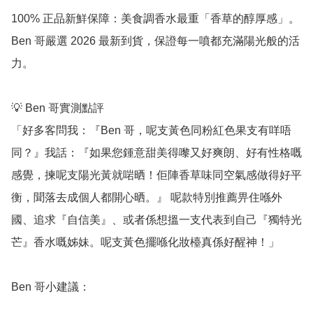
100% 正品新鮮保障：美食調香水最重「香草的醇厚感」。
Ben 哥嚴選 2026 最新到貨，保證每一噴都充滿陽光般的活
力。

💡 Ben 哥實測點評

「好多客問我：『Ben 哥，呢支黃色同粉紅色果支有咩唔
同？』我話：『如果您鍾意甜美得嚟又好爽朗、好有性格嘅
感覺，揀呢支陽光黃就啱晒！佢陣香草味同空氣感做得好平
衡，聞落去成個人都開心晒。』 呢款特別推薦畀住喺外
國、追求『自信美』、或者係想搵一支代表到自己『獨特光
芒』香水嘅姊妹。呢支黃色擺喺化妝檯真係好醒神！」

Ben 哥小建議：
