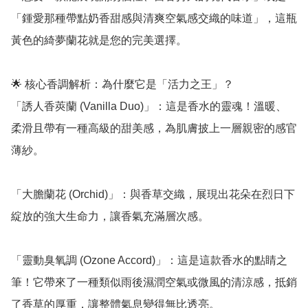
「鍾愛那種帶點奶香甜感與清爽空氣感交織的味道」，這瓶
黃色的綺夢蘭花就是您的完美選擇。

🌟 核心香調解析：為什麼它是「活力之王」？

「誘人香莢蘭 (Vanilla Duo)」：這是香水的靈魂！溫暖、
柔滑且帶有一種高級的甜美感，為肌膚披上一層親密的感官
薄紗。

「大膽蘭花 (Orchid)」：與香草交織，展現出花朵在烈日下
綻放的強大生命力，讓香氣充滿層次感。

「靈動臭氧調 (Ozone Accord)」：這是這款香水的點睛之
筆！它帶來了一種類似雨後濕潤空氣或微風的清涼感，抵銷
了香草的厚重，讓整體氣息變得無比透亮。
