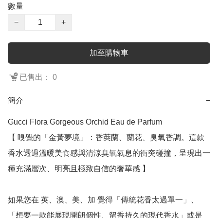
數量
−
+
加至購物車
已售出： 0
簡介
−
Gucci Flora Gorgeous Orchid Eau de Parfum

【 嗅覺的「金黃夢境」：香莢蘭、蘭花、臭氧香調。這款
香水透過溫暖美食感與清涼臭氧氣息的衝突碰撞，呈現出一
種充滿層次、明亮且極致自信的奢華感 】

如果您在 英、澳、美、加 覺得「傳統花香太過單一」、
「想要一款能展現開朗個性、留香持久的現代香水」或是