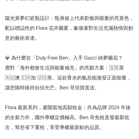
陽光黃夢幻瓷瓶設計：瓶身披上代表歡愉與能量的亮黃色，
配以標誌性的 Flora 花卉圖案，象徵著對生活充滿熱情與創
意的藝術表達。

💎 為什麼在「Duty Free Ben」入手 Gucci 綺夢蘭花？

應對「海外都會生活與能量補充」的亮顏方案：🇬🇧英 
🇦🇺澳 🇨🇦加 🇺🇸美。這款香水的氣息能激發正面能量，
讓您隨時維持自信光芒。Ben 哥現貨直送。

Flora 最新系列，避開當地高額稅金：作為品牌 2024 年後
的全新力作，國外專櫃定價極高。Ben 哥免稅直發最新批
次，幫您省下重稅，享受專櫃最新鮮的品質。
