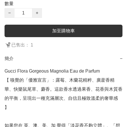
數量
−
+
加至購物車
已售出： 1
簡介
−
Gucci Flora Gorgeous Magnolia Eau de Parfum

【 嗅覺的「優雅宣言」：露莓、木蘭花精粹、廣藿香精
華、快樂鼠尾草、麝香。這款香水透過果香、花香與木質香
的平衡，呈現出一種充滿層次、自信且極致溫柔的奢華感 
】

如果您在 英、澳、美、加 覺得「淡花香不夠立體」、「想