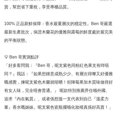
貨，幫您省下重稅，享受專櫃品質。

100% 正品新鮮保障：香水最重層次的穩定性。Ben 哥嚴選
最新生產批次，保證木蘭花的優雅與露莓的鮮度處於最完美
的平衡狀態。

💡 Ben 哥實測點評

「好多客問我：『Ben 哥，呢支紫色同粉紅色果支有咩唔
同？』我話：『如果您鍾意成熟少少、有層次得嚟又好優雅
嘅感覺，揀呢支紫色木蘭就啱晒！佢陣莓果加木質味做得好
有女人味，完全唔會普通。』 呢款特別推薦畀住喺外國、
追求『內在氣質』、或者係想搵一支代表到自己『溫柔力
量』香水嘅姊妹。呢支紫色瓷瓶擺喺化妝檯真係好高貴！」
