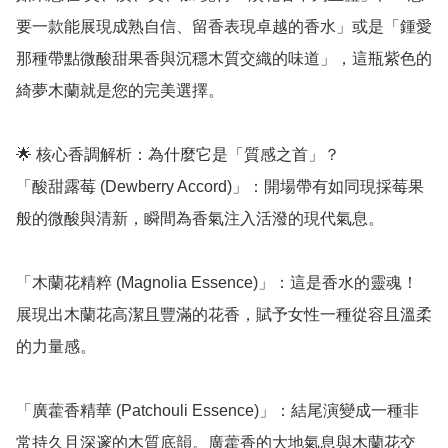
要一款能展現成熟自信、留香表現卓越的香水」或是「鍾愛
那種帶點微酸甜果香與沉穩木質交織的味道」，這瓶紫色的
綺夢木蘭就是您的完美選擇。

🌟 核心香調解析：為什麼它是「質感之首」？

「酸甜露莓 (Dewberry Accord)」：開場帶有如同現採莓果
般的微酸與清新，瞬間為香氣注入活潑的現代氣息。

「木蘭花精粹 (Magnolia Essence)」：這是香水的靈魂！
展現出木蘭花高潔且豐滿的花香，賦予女性一種從容且溫柔
的力量感。

「廣藿香精華 (Patchouli Essence)」：結尾演變成一種非
常持久且深邃的木質底韻。廣藿香的大地氣息與木蘭花交