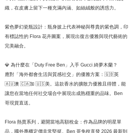
織，在皮膚上留下一種充滿內涵、如絲絨般的誘惑力。

紫色夢幻瓷瓶設計：瓶身披上代表神秘與尊貴的紫色調，印
有標誌性的 Flora 花卉圖案，展現出復古優雅與現代藝術的
完美融合。

💎 為什麼在「Duty Free Ben」入手 Gucci 綺夢木蘭？

應對「海外都會生活與質感社交」的優雅方案：🇬🇧英 
🇦🇺澳 🇨🇦加 🇺🇸美。這款香水的擴散力優雅且得體，能
讓您在當地任何社交場合中展現出成熟穩重的品味。Ben 
哥現貨直送。

Flora 熱賣系列，避開當地高額稅金：作為品牌的明星單
品，國外專櫃定價非常堅挺。Ben 哥免稅直發 2026 最新到