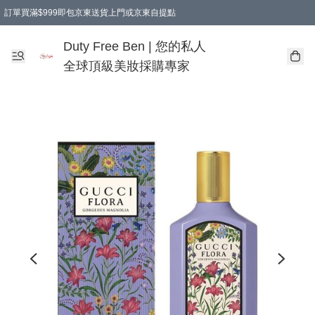
訂單買滿$999即包京東送貨上門或京東自提點
Duty Free Ben | 您的私人
全球頂級美妝採購專家