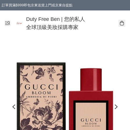
訂單買滿$999即包京東送貨上門或京東自提點
Duty Free Ben | 您的私人
全球頂級美妝採購專家