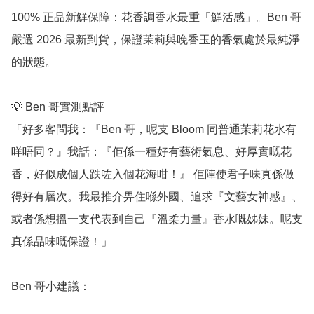
100% 正品新鮮保障：花香調香水最重「鮮活感」。Ben 哥
嚴選 2026 最新到貨，保證茉莉與晚香玉的香氣處於最純淨
的狀態。

💡 Ben 哥實測點評

「好多客問我：『Ben 哥，呢支 Bloom 同普通茉莉花水有
咩唔同？』我話：『佢係一種好有藝術氣息、好厚實嘅花
香，好似成個人跌咗入個花海咁！』 佢陣使君子味真係做
得好有層次。我最推介畀住喺外國、追求『文藝女神感』、
或者係想搵一支代表到自己『溫柔力量』香水嘅姊妹。呢支
真係品味嘅保證！」

Ben 哥小建議：
