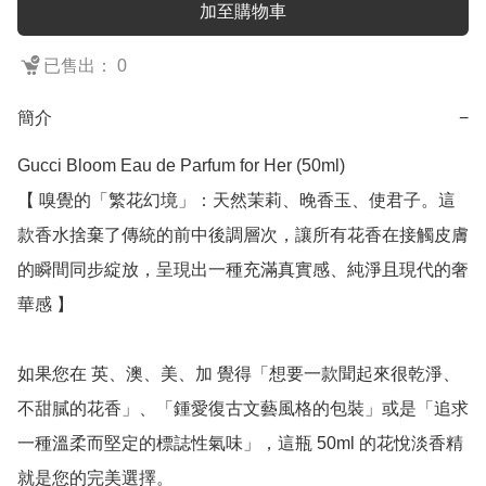
加至購物車
已售出： 0
簡介
−
Gucci Bloom Eau de Parfum for Her (50ml)

【 嗅覺的「繁花幻境」：天然茉莉、晚香玉、使君子。這
款香水捨棄了傳統的前中後調層次，讓所有花香在接觸皮膚
的瞬間同步綻放，呈現出一種充滿真實感、純淨且現代的奢
華感 】

如果您在 英、澳、美、加 覺得「想要一款聞起來很乾淨、
不甜膩的花香」、「鍾愛復古文藝風格的包裝」或是「追求
一種溫柔而堅定的標誌性氣味」，這瓶 50ml 的花悅淡香精 
就是您的完美選擇。
