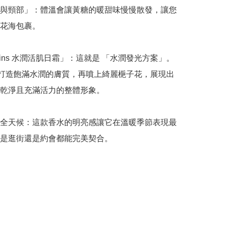
與頸部」：體溫會讓黃糖的暖甜味慢慢散發，讓您
花海包裹。

arins 水潤活肌日霜」：這就是 「水潤發光方案」。
rins 打造飽滿水潤的膚質，再噴上綺麗梔子花，展現出
乾淨且充滿活力的整體形象。

全天候：這款香水的明亮感讓它在溫暖季節表現最
是逛街還是約會都能完美契合。