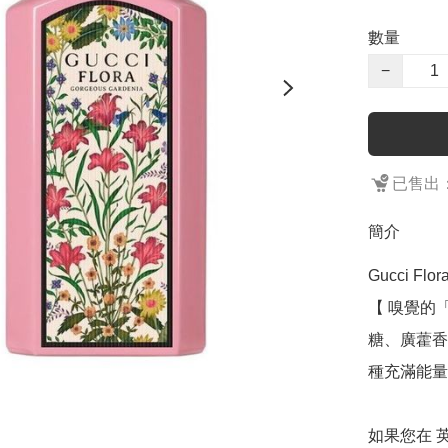
數量
−
已售出：
簡介
Gucci Flor
【 嗅覺的
糖、廣藿香
種充滿能量
如果您在 