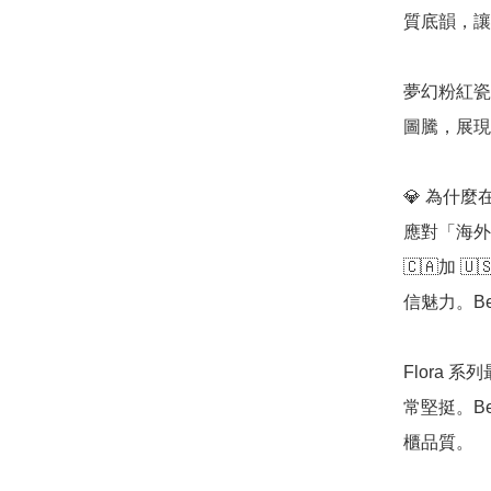
質底韻，讓
夢幻粉紅瓷
圖騰，展現
💎 為什麼在
應對「海外都
🇨🇦加
信魅力。Be
Flora
常堅挺。B
櫃品質。
