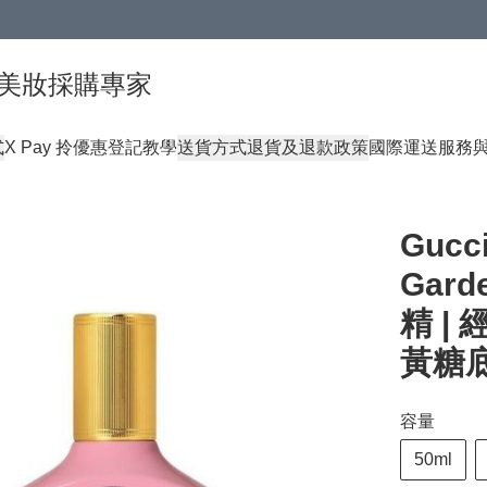
球頂級美妝採購專家
式
X Pay 拎優惠登記教學
送貨方式
退貨及退款政策
國際運送服務
Gucci
Gar
精 |
黃糖
容量
50ml