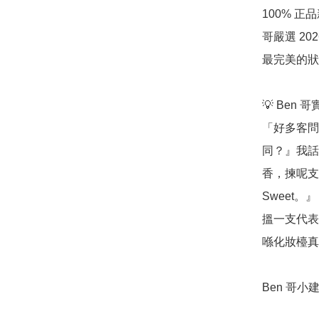
100% 
哥嚴選 2
最完美的狀
💡 Ben 
「好多客問
同？』我話
香，揀呢支
Sweet
搵一支代表
喺化妝檯真
Ben 哥小建