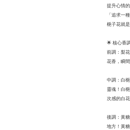
提升心情的
「追求一種
梔子花就是
🌟 核心
前調：梨花 
花香，瞬間
中調：白梔子
靈魂！白梔
次感的白花
後調：黃糖 
地方！黃糖