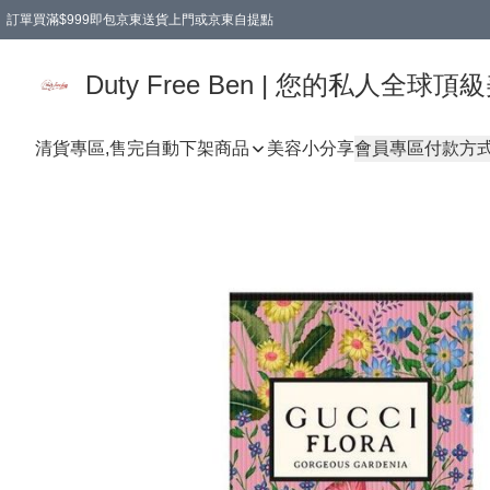
訂單買滿$999即包京東送貨上門或京東自提點
Duty Free Ben | 您的私人全
清貨專區,售完自動下架
商品
美容小分享
會員專區
付款方