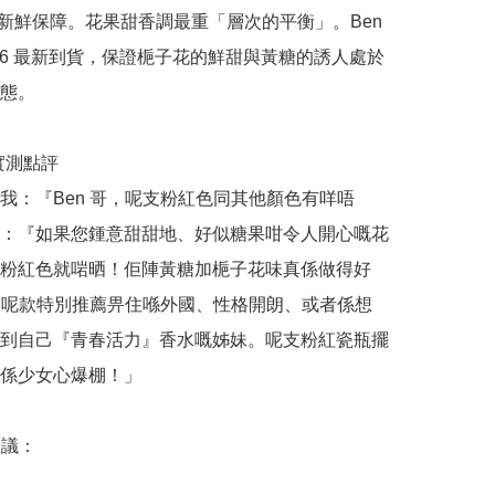
正品新鮮保障。花果甜香調最重「層次的平衡」。Ben 
026 最新到貨，保證梔子花的鮮甜與黃糖的誘人處於
態。

哥實測點評

我：『Ben 哥，呢支粉紅色同其他顏色有咩唔
：『如果您鍾意甜甜地、好似糖果咁令人開心嘅花
粉紅色就啱晒！佢陣黃糖加梔子花味真係做得好 
。』 呢款特別推薦畀住喺外國、性格開朗、或者係想
到自己『青春活力』香水嘅姊妹。呢支粉紅瓷瓶擺
係少女心爆棚！」

議：
