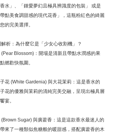
香水」、「鍾愛夢幻且極具辨識度的包裝」 或是
帶點美食調甜感的現代花香」，這瓶粉紅色的綺麗
您的完美選擇。

香調解析：為什麼它是「少女心收割機」？

(Pear Blossom)：開場是清新且帶點水潤感的果
點燃歡快氛圍。

花 (White Gardenia) 與大花茉莉：這是香水的
子花的優雅與茉莉的清純完美交融，呈現出極具層
饗宴。

(Brown Sugar) 與廣藿香：這是這款香水最迷人的
帶來了一種類似焦糖般的暖甜感，搭配廣藿香的木