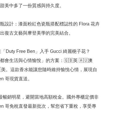
甜美中多了一份質感與持久度。

瓶設計：漆面粉紅色瓷瓶搭配標誌性的 Flora 花卉
出復古文藝與摩登美學的完美結合。

「Duty Free Ben」入手 Gucci 綺麗梔子花？

會生活與心情愉悅」的方案：🇬🇧英 🇦🇺澳 
 🇺🇸美。這款香水能讓您隨時維持愉悅心情，展現自
n 哥現貨直送。

 系列最暢銷明星，避開當地高額稅金。國外專櫃定價非
en 哥免稅直發最新批次，幫您省下重稅，享受專