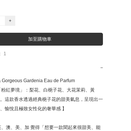
+
加至購物車
 1
−
a Gorgeous Gardenia Eau de Parfum

「粉紅夢境」：梨花、白梔子花、大花茉莉、黃
。這款香水透過經典梔子花的甜美氣息，呈現出一
、愉悅且極致女性化的奢華感 】

英、澳、美、加 覺得「想要一款聞起來很甜美、能