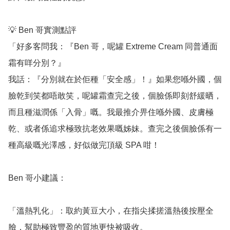
💡 Ben 哥實測點評

「好多客問我：『Ben 哥，呢罐 Extreme Cream 同普通面
霜有咩分別？』

我話：『分別就在於佢種「安全感」！』如果您喺外國，個
臉乾到笑都唔敢笑，呢罐霜查完之後，個臉係即刻舒緩晒，
而且種滋潤係「入骨」嘅。我最推介畀住喺外國、皮膚極
乾、或者係追求極致抗老效果嘅姊妹。查完之後個臉係有一
種高級嘅光澤感，好似做完頂級 SPA 咁！

Ben 哥小建議：

「溫熱乳化」：取約黃豆大小，在指尖揉搓溫熱後按壓全
臉，幫助極致豐盈的質地更快被吸收。
