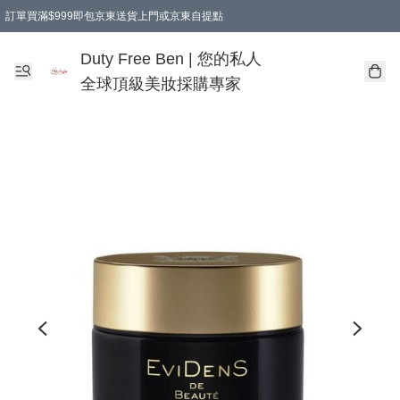
訂單買滿$999即包京東送貨上門或京東自提點
Duty Free Ben | 您的私人
全球頂級美妝採購專家