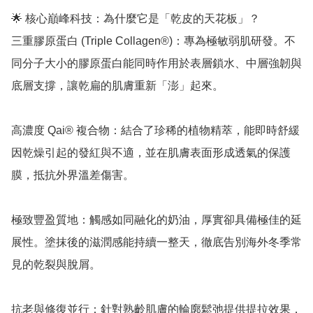
🌟 核心巔峰科技：為什麼它是「乾皮的天花板」？

三重膠原蛋白 (Triple Collagen®)：專為極敏弱肌研發。不
同分子大小的膠原蛋白能同時作用於表層鎖水、中層強韌與
底層支撐，讓乾扁的肌膚重新「澎」起來。

高濃度 Qai® 複合物：結合了珍稀的植物精萃，能即時舒緩
因乾燥引起的發紅與不適，並在肌膚表面形成透氣的保護
膜，抵抗外界溫差傷害。

極致豐盈質地：觸感如同融化的奶油，厚實卻具備極佳的延
展性。塗抹後的滋潤感能持續一整天，徹底告別海外冬季常
見的乾裂與脫屑。

抗老與修復並行：針對熟齡肌膚的輪廓鬆弛提供提拉效果，