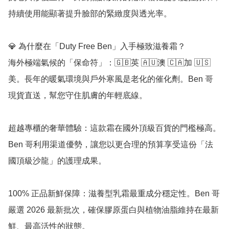
持續使用能顯著提升臉部的緊緻度與透光率。

💎 為什麼在「Duty Free Ben」入手極致滋養霜？

海外極端氣候的「保命符」：🇬🇧英 🇦🇺澳 🇨🇦加 🇺🇸
美。長年的暖氣環境與戶外寒風是老化的催化劑。Ben 哥
現貨直送，幫您守住肌膚的年輕底線。

超越專櫃的奢華體驗：這款霜在國外頂級百貨的門檻極高。
Ben 哥利用渠道優勢，讓您以更合理的預算享受這份「法
國頂級沙龍」的護理成果。

100% 正品新鮮保障：滋養型乳霜最重成分穩定性。Ben 哥
嚴選 2026 最新批次，確保膠原蛋白與植物油脂維持在最新
鮮、最高活性的狀態。
