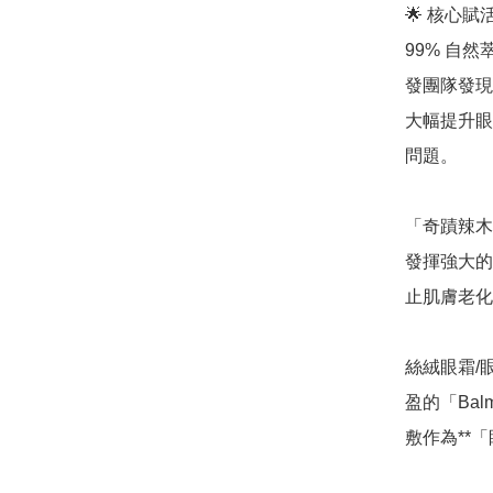
🌟 核心
99% 自然萃
發團隊發現
大幅提升眼
問題。

「奇蹟辣木
發揮強大的
止肌膚老化
絲絨眼霜/眼
盈的「Ba
敷作為**「