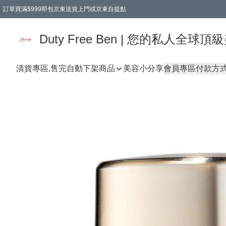
訂單買滿$999即包京東送貨上門或京東自提點
Duty Free Ben | 您的私人全
清貨專區,售完自動下架
商品
美容小分享
會員專區
付款方