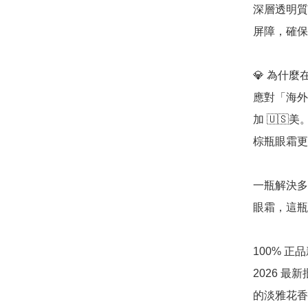
深層透明質
屏障，確保
💎 為什麼在
應對「海外極
加 🇺
棕瓶眼霜更
一瓶解決多
眼霜，這瓶
100% 
2026 
的淡雅花香