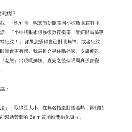
哥實測點評

我：『Ben 哥，呢支智妍眼霜同小棕瓶眼霜有咩
話：『小棕瓶眼霜係修復熬夜損傷，智妍眼霜係專
補細紋！』 如果您覺得自己對眼無神、或者細紋
眼霜會更有感。我最推介畀住喺外國、皮膚偏乾、
『老態』出現嘅姊妹。查完之後個眼周真係會變
」

議：

法」：取綠豆大小，在無名指腹對搓溫熱，再輕點
能幫助豐潤的 Balm 質地瞬間融化吸收。
