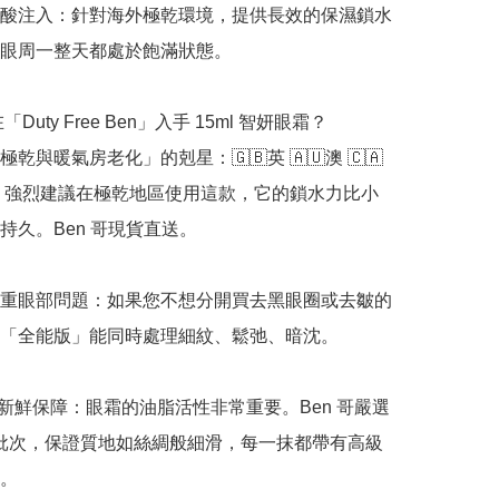
酸注入：針對海外極乾環境，提供長效的保濕鎖水
眼周一整天都處於飽滿狀態。

「Duty Free Ben」入手 15ml 智妍眼霜？

乾與暖氣房老化」的剋星：🇬🇧英 🇦🇺澳 🇨🇦
美。強烈建議在極乾地區使用這款，它的鎖水力比小
持久。Ben 哥現貨直送。

重眼部問題：如果您不想分開買去黑眼圈或去皺的
「全能版」能同時處理細紋、鬆弛、暗沈。

正品新鮮保障：眼霜的油脂活性非常重要。Ben 哥嚴選 
最新批次，保證質地如絲綢般細滑，每一抹都帶有高級
。
