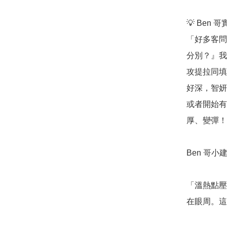
💡 Ben 
「好多客問
分別？』我
攻提拉同填
好深，智妍
或者開始有
厚、變彈！
Ben 哥小建
「溫熱點壓
在眼周。這