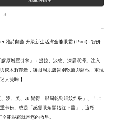
 3
−
auder 雅詩蘭黛 升級新生活膚全能眼霜 (15ml) - 智妍
「膠原增壓引擎」：提拉、淡紋、深層潤澤。注入
與辣木籽能量，讓眼周肌膚告別乾癟與鬆弛，重現
迷人雙眸 】

英、澳、美、加 覺得「眼周乾到細紋炸裂」、「上
重卡粉」或是「感覺眼角開始往下垂」，這瓶 
智妍全能眼霜就是您的救星。
