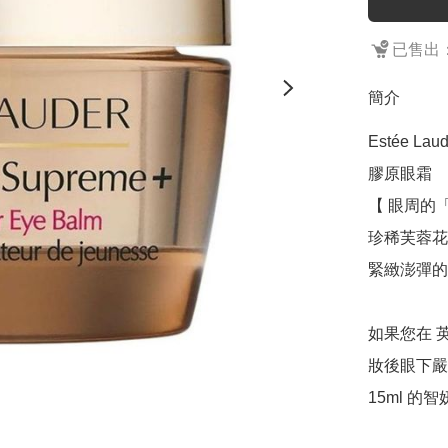
已售出：
簡介
Estée L
膠原眼霜

【 眼周的
珍稀芙蓉花
緊緻澎彈的
如果您在 
妝後眼下嚴
15ml 的