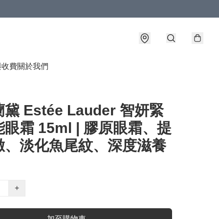
與收費
關於我們
 Estée Lauder 智妍緊
眼霜 15ml | 膠原眼霜、提
緻、淡化魚尾紋、深度滋養
+
加至購物車