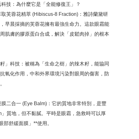
賦活科技：為什麼它是「全能修復王」？

取芙蓉花精萃 (Hibiscus-8 Fraction)：雅詩蘭黛研
，早晨採摘的芙蓉花擁有最強生命力。這款眼霜能
周肌膚的膠原蛋白合成，解決「皮鬆肉掉」的根本
籽」科技：被稱為「生命之樹」的辣木籽，能協同
抗氧化作用，中和外界環境污染對眼周的傷害，防
。

膜二合一 (Eye Balm)：它的質地非常特別，是豐
lm」質地，但不黏膩。平時是眼霜，急救時可以厚
眼部舒緩面膜」**使用。
