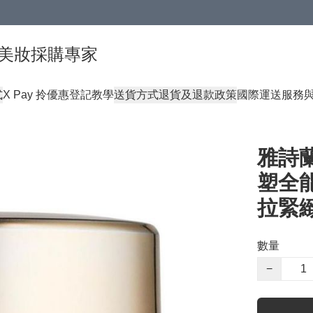
球頂級美妝採購專家
式
X Pay 拎優惠登記教學
送貨方式
退貨及退款政策
國際運送服務
雅詩蘭黛
塑全能
拉緊
數量
−