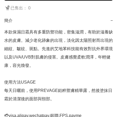
已售出： 0
簡介
−
本款保濕日霜具有多重防禦功能，密集滋潤，有助於滋養缺
水的皮膚。減少老化跡象的出現，淡化因太陽照射而出現的
細紋、皺紋、斑點。先進的艾地苯科技能有效對抗外界環境
以及UVA/UVB對肌膚的侵害。皮膚感覺柔軟潤澤，年輕健
康，容光煥發。

使用方法USAGE

每天日曬前，使用PREVAGE鉑粹禦膚精華露，然後塗抹日
霜於清潔後的面部與頸部。

💳visa.alipay.wechatpay.銀聯.FPS.payme
