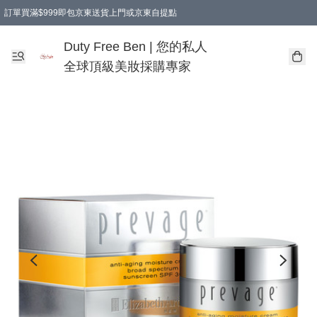
訂單買滿$999即包京東送貨上門或京東自提點
Duty Free Ben | 您的私人
全球頂級美妝採購專家