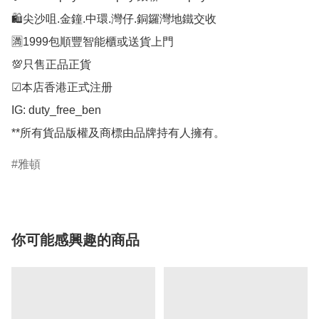
🛍️尖沙咀.金鐘.中環.灣仔.銅鑼灣地鐵交收

🈵1999包順豐智能櫃或送貨上門

💯只售正品正貨

☑︎本店香港正式注册

IG: duty_free_ben

雅頓
你可能感興趣的商品