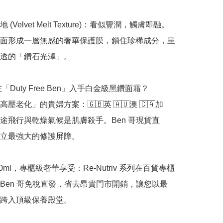
(Velvet Melt Texture)：看似豐潤，觸膚即融。
面形成一層無感的奢華保護膜，鎖住珍稀成分，呈
透的「鑽石光澤」。

在「Duty Free Ben」入手白金級黑鑽面霜？

壓老化」的貴婦方案：🇬🇧英 🇦🇺澳 🇨🇦加 
。長途飛行與乾燥氣候是肌膚殺手。Ben 哥現貨直
立最強大的修護屏障。

0ml，專櫃級奢華享受：Re-Nutriv 系列在百貨專櫃
Ben 哥免稅直發，省去昂貴門市開銷，讓您以最
跨入頂級保養殿堂。
