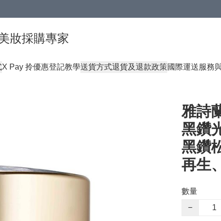
球頂級美妝採購專家
式
X Pay 拎優惠登記教學
送貨方式
退貨及退款政策
國際運送服務
雅詩蘭黛
黑鑽光璀
黑鑽
再生
數量
−