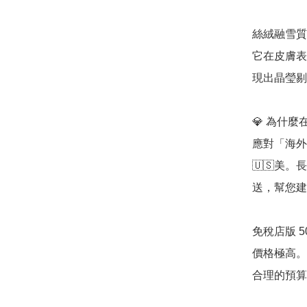
絲絨融雪質地 
它在皮膚表
現出晶瑩剔
💎 為什麼
應對「海外高
🇺🇸美
送，幫您建
免稅店版 5
價格極高。
合理的預算