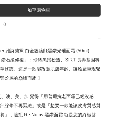
加至購物車
 0
−
auder 雅詩蘭黛 白金級蘊能黑鑽光璀面霜 (50ml)

「鑽石級修復」：珍稀黑鑽松露、SIRT 長壽基因科
華修護。這是一款能改寫肌膚年齡、讓臉龐重現緊
豐盈感的巔峰面霜 】

英、澳、美、加 覺得「用普通抗老面霜已經沒感
部線條不再緊緻」或是「想要一款能讓皮膚質感質
」，這瓶 Re-Nutriv 黑鑽面霜 就是您的終極答