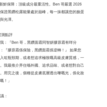
品新鮮保障：頂級成分最重活性。Ben 哥嚴選 2026 
保證黑鑽松露能量處於巔峰，每一抹都讓您的臉蛋
與光澤。

哥實測點評

我：『Ben 哥，黑鑽面霜同智妍膠原霜有咩分
：『膠原霜係保險，黑鑽面霜係逆轉！』 如果您
入咗瓶頸期，或者想追求極致嘅高級皮膚質感，一
。我最推介畀住喺外國、追求品味、或者想對自己
。用完之後，個種從皮膚底層透出嚟嘅光，係化妝
嘅！」

議：
