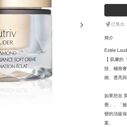
已售出：
簡介
Estée L
【 肌膚的
技、極致奢
緻、透亮與
如果您在 
覺」、「臉
變的頂級保養
案。
