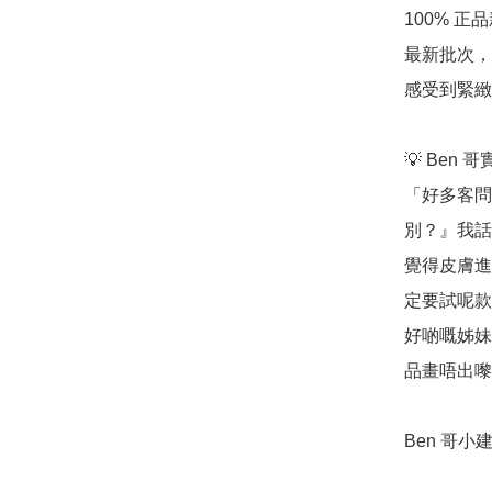
100% 正
最新批次，
感受到緊緻
💡 Ben 
「好多客問
別？』我話
覺得皮膚進
定要試呢款
好啲嘅姊妹
品畫唔出嚟
Ben 哥小建