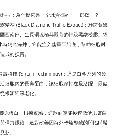
巔峰科技：為什麼它是「全球貴婦的唯一選擇」？

 (Black Diamond Truffle Extract)：雅詩蘭黛
國西南部、生長環境極其嚴苛的特級黑鑽松露。經
000 小時精確淬煉，它能注入能量至肌底，幫助細胞對
造成的損害。

長壽科技 (Sirtuin Technology)：這是白金系列的靈
活細胞內的長壽蛋白，讓細胞保持在最活躍、最健
從根源延緩老化。

增膠原蛋白：根據實驗，這款面霜能極速激活肌膚自
與彈力纖維。這對改善因海外乾燥導致的凹陷與鬆
見影。
