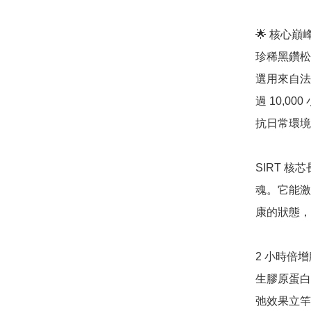
🌟 核心
珍稀黑鑽松露精萃
選用來自法
過 10,
抗日常環境
SIRT 核芯
魂。它能激
康的狀態，
2 小時倍
生膠原蛋白
弛效果立竿